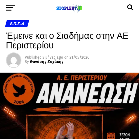
Ε.Π.Σ.Α
Έμεινε και ο Σιαδήμας στην ΑΕ
Περιστερίου
Published
3 μήνες ago
on
21/05/2026
By
Θανάσης Ζαχάκης