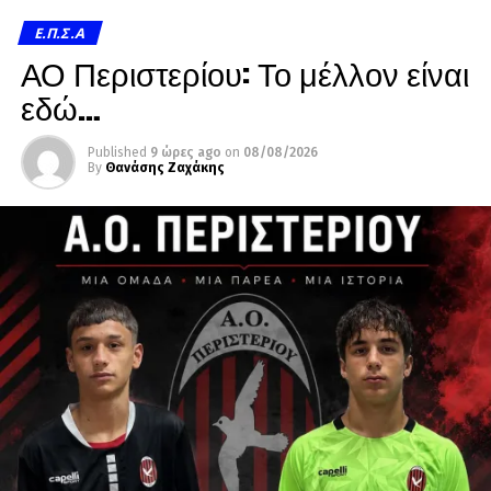
Ε.Π.Σ.Α
ΑΟ Περιστερίου: Το μέλλον είναι
εδώ…
Published
9 ώρες ago
on
08/08/2026
By
Θανάσης Ζαχάκης