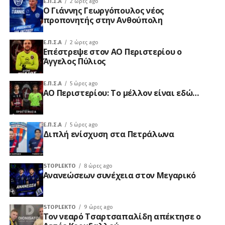
Ε.Π.Σ.Α
2 ώρες ago
Ο Γιάννης Γεωργόπουλος νέος
προπονητής στην Ανθούπολη
Ε.Π.Σ.Α
2 ώρες ago
Επέστρεψε στον ΑΟ Περιστερίου ο
Άγγελος Πύλιος
Ε.Π.Σ.Α
5 ώρες ago
ΑΟ Περιστερίου: Το μέλλον είναι εδώ…
Ε.Π.Σ.Α
5 ώρες ago
Διπλή ενίσχυση στα Πετράλωνα
STOPLEKTO
8 ώρες ago
Ανανεώσεων συνέχεια στον Μεγαρικό
STOPLEKTO
9 ώρες ago
Τον νεαρό Τσαρτσαπαλίδη απέκτησε ο