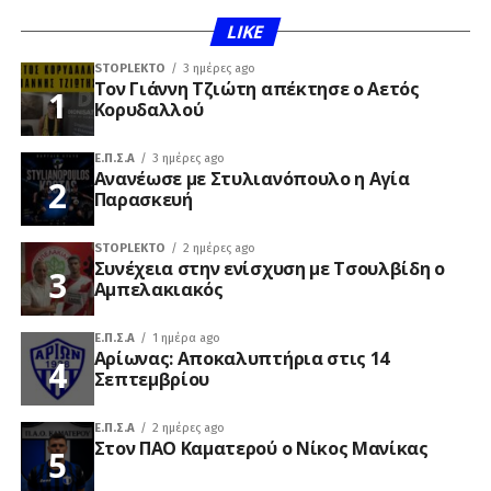
LIKE
STOPLEKTO
3 ημέρες ago
Τον Γιάννη Τζιώτη απέκτησε ο Αετός
Κορυδαλλού
Ε.Π.Σ.Α
3 ημέρες ago
Ανανέωσε με Στυλιανόπουλο η Αγία
Παρασκευή
STOPLEKTO
2 ημέρες ago
Συνέχεια στην ενίσχυση με Τσουλβίδη ο
Αμπελακιακός
Ε.Π.Σ.Α
1 ημέρα ago
Αρίωνας: Αποκαλυπτήρια στις 14
Σεπτεμβρίου
Ε.Π.Σ.Α
2 ημέρες ago
Στον ΠΑΟ Καματερού ο Νίκος Μανίκας