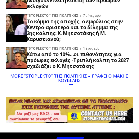
Ανοιγοκλείνει η κάλπη των πρόωρων
εκλογών
''STOPLEKTO'' ΤΗΣ ΠΟΛΙΤΙΚΗΣ
7 μήνες ago
Το κόμμα της αποχής, ο εμφύλιος στην
Κεντρο-αριστερά και το δίλημμα της
2ης κάλπης: Κ. Μητσοτάκης ή Μ.
Καρυστιανού;
''STOPLEKTO'' ΤΗΣ ΠΟΛΙΤΙΚΗΣ
1 έτος ago
Κάτω από το 10%…οι πιθανότητες για
πρόωρες εκλογές -Τριπλή κάλπη το 2027
σχεδιάζει ο Κ. Μητσοτάκης
MORE ”STOPLEKTO” ΤΗΣ ΠΟΛΙΤΙΚΗΣ – ΓΡΆΦΕΙ Ο ΜΆΚΗΣ
ΚΟΥΒΈΛΗΣ