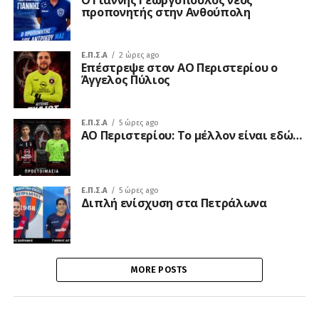
Ο Γιάννης Γεωργόπουλος νέος
προπονητής στην Ανθούπολη
Ε.Π.Σ.Α
2 ώρες ago
Επέστρεψε στον ΑΟ Περιστερίου ο
Άγγελος Πύλιος
Ε.Π.Σ.Α
5 ώρες ago
ΑΟ Περιστερίου: Το μέλλον είναι εδώ…
Ε.Π.Σ.Α
5 ώρες ago
Διπλή ενίσχυση στα Πετράλωνα
MORE POSTS