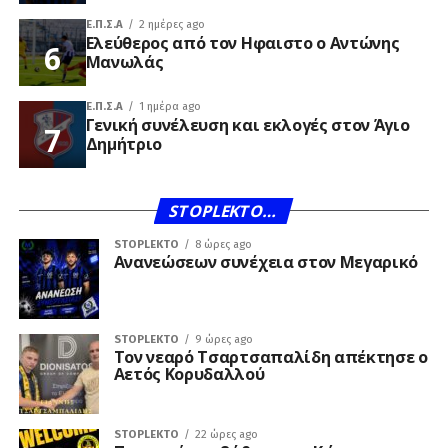
Ε.Π.Σ.Α
2 ημέρες ago
Ελεύθερος από τον Ηφαιστο ο Αντώνης
Μανωλάς
Ε.Π.Σ.Α
1 ημέρα ago
Γενική συνέλευση και εκλογές στον Άγιο
Δημήτριο
STOPLEKTO…
STOPLEKTO
8 ώρες ago
Ανανεώσεων συνέχεια στον Μεγαρικό
STOPLEKTO
9 ώρες ago
Τον νεαρό Τσαρτσαπαλίδη απέκτησε ο
Αετός Κορυδαλλού
STOPLEKTO
22 ώρες ago