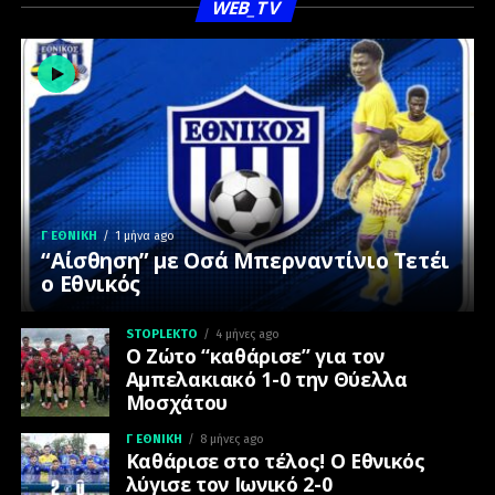
WEB_TV
Γ ΕΘΝΙΚΉ
1 μήνα ago
“Αίσθηση” με Οσά Μπερναντίνιο Τετέι
ο Εθνικός
STOPLEKTO
4 μήνες ago
Ο Ζώτο “καθάρισε” για τον
Αμπελακιακό 1-0 την Θύελλα
Μοσχάτου
Γ ΕΘΝΙΚΉ
8 μήνες ago
Καθάρισε στο τέλος! Ο Εθνικός
λύγισε τον Ιωνικό 2-0