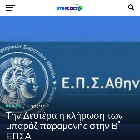
Β΄ Ε.Π.Σ.Α.
3 μήνες ago
Την Δευτέρα η κλήρωση των
μπαράζ παραμονής στην Β’
ΕΠΣΑ