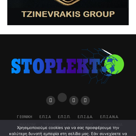
Γ ΕΘΝΙΚΉ
Ε.Π.Σ.Α
Ε.Π.Σ.Π.
Ε.Π.Σ.Δ.Α.
Ε.Π.Σ.Α.Ν.Α.
MAGAZINE
”STOPLEKTO” ΤΗΣ ΠΟΛΙΤΙΚΗΣ
ΕΠΙΚΟΙΝΩΝΊΑ
Χρησιμοποιούμε cookies για να σας προσφέρουμε την
ΌΡΟΙ ΧΡΉΣΗΣ – ΠΟΛΙΤΙΚΉ ΑΠΟΡΡΉΤΟΥ
καλύτερη δυνατή εμπειρία στη σελίδα μας. Εάν συνεχίσετε να