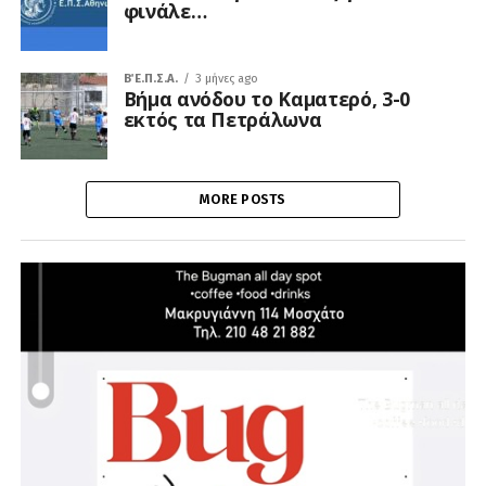
φινάλε…
Β΄ Ε.Π.Σ.Α.
3 μήνες ago
Βήμα ανόδου το Καματερό, 3-0
εκτός τα Πετράλωνα
MORE POSTS