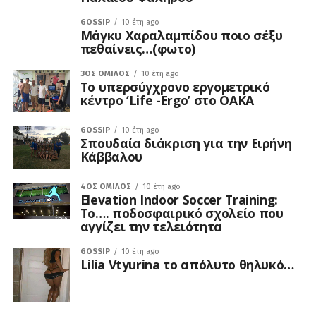
GOSSIP
10 έτη ago
Μάγκυ Χαραλαμπίδου ποιο σέξυ
πεθαίνεις…(φωτο)
3ΟΣ ΌΜΙΛΟΣ
10 έτη ago
Το υπερσύγχρονο εργομετρικό
κέντρο ‘Life -Ergo’ στο ΟΑΚΑ
GOSSIP
10 έτη ago
Σπουδαία διάκριση για την Ειρήνη
Κάββαλου
4ΟΣ ΌΜΙΛΟΣ
10 έτη ago
Elevation Indoor Soccer Training:
Το…. ποδοσφαιρικό σχολείο που
αγγίζει την τελειότητα
GOSSIP
10 έτη ago
Lilia Vtyurina το απόλυτο θηλυκό…