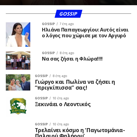
GOSSIP
GOSSIP
7 έτη ago
Ηλιάνα Παπαγεωργίου: Αυτός είναι
ο λόγος που χώρισε με τον Αργυρό
GOSSIP
8 έτη ago
Να σας ζήσει η Φλώρα!!!!
GOSSIP
8 έτη ago
Γιώργο και Πωλίνα να ζήσει η
“πριγκίπισσα” σας!
GOSSIP
10 έτη ago
Ξεκινάει ο Λεοντικός
GOSSIP
10 έτη ago
Τρελαίνει κόσμο η ‘Παγωτομάνια-
Παλαιού Φαλήρου’