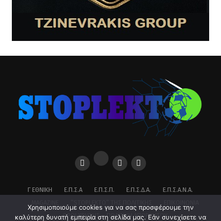
Γ ΕΘΝΙΚΉ
Ε.Π.Σ.Α
Ε.Π.Σ.Π.
Ε.Π.Σ.Δ.Α.
Ε.Π.Σ.Α.Ν.Α.
MAGAZINE
”STOPLEKTO” ΤΗΣ ΠΟΛΙΤΙΚΗΣ
ΕΠΙΚΟΙΝΩΝΊΑ
Χρησιμοποιούμε cookies για να σας προσφέρουμε την
ΌΡΟΙ ΧΡΉΣΗΣ – ΠΟΛΙΤΙΚΉ ΑΠΟΡΡΉΤΟΥ
καλύτερη δυνατή εμπειρία στη σελίδα μας. Εάν συνεχίσετε να