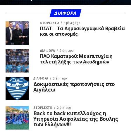
ΔΙΆΦΟΡΑ
STOPLEKTO
5 μήνες ago
ΠΣΑΤ – Τα Δημοσιογραφικά Βραβεία
και οι απονομές
ΔΙΆΦΟΡΑ
2 έτη ago
ΠΑΟ Καματερού: Με επιτυχία η
τελετή λήξης των Ακαδημιών
ΔΙΆΦΟΡΑ
2 έτη ago
Δοκιμαστικές προπονήσεις στο
Αιγάλεω
STOPLEKTO
2 έτη ago
Back to back κυπελλούχος η
Υπηρεσία Ασφαλείας της Βουλης
των Ελλήνων!!!