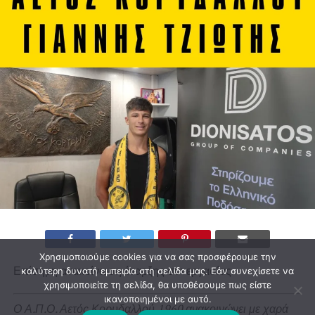
Χρησιμοποιούμε cookies για να σας προσφέρουμε την
Επίσημη ανακοίνωση έναρξης συνεργασίας.
καλύτερη δυνατή εμπειρία στη σελίδα μας. Εάν συνεχίσετε να
χρησιμοποιείτε τη σελίδα, θα υποθέσουμε πως είστε
ικανοποιημένοι με αυτό.
Ο Α.Π.Ο. Αετός Κορυδαλλού 1960 ανακοινώνει με χαρά