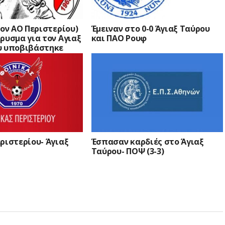
τον ΑΟ Περιστερίου)
Έμειναν στο 0-0 Άγιαξ Ταύρου
ρυσμα για τον Αγιαξ
και ΠΑΟ Ρουφ
υ υποβιβάστηκε
ριστερίου- Άγιαξ
Έσπασαν καρδιές στο Άγιαξ
Ταύρου- ΠΟΨ (3-3)