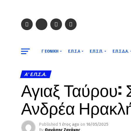
Γ ΕΘΝΙΚΉ
Ε.Π.Σ.Α
Ε.Π.Σ.Π.
Ε.Π.Σ.Δ.Α.
A' Ε.Π.Σ.Α.
Αγιαξ Ταύρου: Σ
Ανδρέα Ηρακλ
Published
1 έτος ago
on
16/05/2025
By
Θανάσης Ζαχάκης