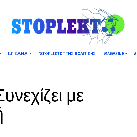
Ε.Π.Σ.Α.Ν.Α.
”STOPLEKTO” ΤΗΣ ΠΟΛΙΤΙΚΗΣ
MAGAZINE
Δ
υνεχίζει με
ή