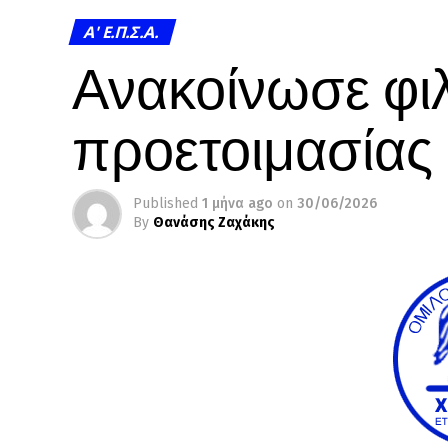
A' Ε.Π.Σ.Α.
Ανακοίνωσε φιλ
προετοιμασίας
Published
1 μήνα ago
on
30/06/2026
By
Θανάσης Ζαχάκης