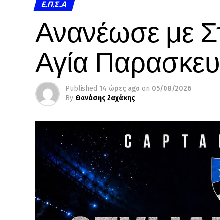
Ε.Π.Σ.Α
Ανανέωσε με Σ
Αγία Παρασκε
Published
14 ώρες ago
on
05/08/2026
By
Θανάσης Ζαχάκης