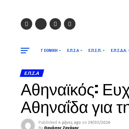
Γ ΕΘΝΙΚΉ
Ε.Π.Σ.Α
Ε.Π.Σ.Π.
Ε.Π.Σ.Δ.Α.
Ε.Π.Σ.Α
Αθηναϊκός: Ευχ
Αθηναΐδα για τ
Published
4 μήνες ago
on
29/03/2026
By
Θανάσης Ζαχάκης