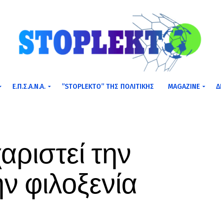
Ε.Π.Σ.Α.Ν.Α.
”STOPLEKTO” ΤΗΣ ΠΟΛΙΤΙΚΗΣ
MAGAZINE
Δ
αριστεί την
ην φιλοξενία