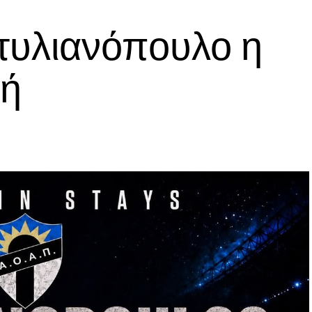
τυλιανόπουλο η
υή