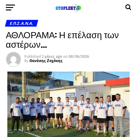
Ε.Π.Σ.Α.Ν.Α.
ΑΘΛΟΡΑΜΑ: Η επέλαση των
αστέρων…
Published
2 μήνες ago
on
08/06/2026
By
Θανάσης Ζαχάκης