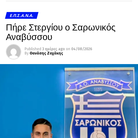
Ε.Π.Σ.Α.Ν.Α.
Πήρε Στεργίου ο Σαρωνικός
Αναβύσσου
Published
3 ημέρες ago
on
04/08/2026
By
Θανάσης Ζαχάκης