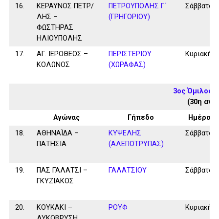
16.
ΚΕΡΑΥΝΟΣ ΠΕΤΡ/
ΠΕΤΡΟΥΠΟΛΗΣ Γ΄
Σάββατο
ΛΗΣ –
(ΓΡΗΓΟΡΙΟΥ)
ΦΩΣΤΗΡΑΣ
ΗΛΙΟΥΠΟΛΗΣ
17.
ΑΓ. ΙΕΡΟΘΕΟΣ –
ΠΕΡΙΣΤΕΡΙΟΥ
Κυριακή
ΚΟΛΩΝΟΣ
(ΧΩΡΑΦΑΣ)
3ος Όμιλος 
(30η αγω
Αγώνας
Γήπεδο
Ημέρα
18.
ΑΘΗΝΑΪΔΑ –
ΚΥΨΕΛΗΣ
Σάββατο
ΠΑΤΗΣΙΑ
(ΑΛΕΠΟΤΡΥΠΑΣ)
19.
ΠΑΣ ΓΑΛΑΤΣΙ –
ΓΑΛΑΤΣΙΟΥ
Σάββατο
ΓΚΥΖΙΑΚΟΣ
20.
ΚΟΥΚΑΚΙ –
ΡΟΥΦ
Κυριακή
ΛΥΚΟΒΡΥΣΗ