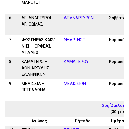
ΜΑΡΟΥΣΙ
6.
ΑΓ. ΑΝΑΡΓΥΡΟΙ –
ΑΓ.ΑΝΑΡΓΥΡΩΝ
Σάββατο
ΑΓ. ΘΩΜΑΣ
7.
ΦΩΣΤΗΡΑΣ ΚΑΙΣ/
ΝΗΑΡ. ΗΣΤ
Κυριακή
ΝΗΣ
– ΟΡΦΕΑΣ
ΑΙΓΑΛΕΩ
8.
ΚΑΜΑΤΕΡΟ –
ΚΑΜΑΤΕΡΟΥ
Κυριακή
ΑΟΝ ΑΡΓ/ΛΗΣ
ΕΛΛΗΝΙΚΟΝ
9.
ΜΕΛΙΣΣΙΑ –
ΜΕΛΙΣΣΙΩΝ
Κυριακή
ΠΕΤΡΑΛΩΝΑ
2ος Όμιλος 
(30η αγω
Αγώνας
Γήπεδο
Ημέρα