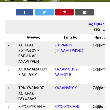
1ος Όμιλος 
(30η αγω
Αγώνας
Γήπεδο
Ημέρα
2.
ΑΣΤΕΡΑΣ
ΖΩΓΡΑΦΟΥ
Σάββατο
ΖΩΓΡΑΦΟΥ –
(ΓΡ.ΛΑΜΠΡΑΚΗΣ)
ΕΛΠΙΔΑ ΑΓ.
ΑΝΑΡΓΥΡΩΝ
3.
ΑΟ ΚΑΛΑΜΑΚΙΟΥ
ΚΑΛΑΜAKIOY
Σάββατο
– ΑΟ ΙΛΙΟΥ
ΑΛΙΜΟΥ Β΄
4.
ΤΡΙΦΥΛΛΙΑΚΟΣ –
ΧΑΛΑΝΔΡΙΟΥ
Σάββατο
ΑΣΤΕΡΑΣ
ΓΛΥΦΑΔΑΣ
5.
ΧΡΥΣΟΥΠΟΛΗ –
ΧΡΥΣΟΥΠΟΛΗΣ
Σάββατο