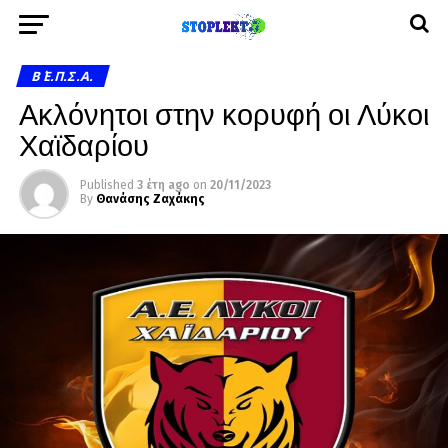
Β΄ Ε.Π.Σ.Α.
Ακλόνητοι στην κορυφή οι Λύκοι
Χαϊδαρίου
Published
3 έτη ago
on
20/11/2023
By
Θανάσης Ζαχάκης