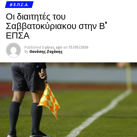
Β΄ Ε.Π.Σ.Α.
Οι διαιτητές του
Σαββατοκύριακου στην Β’
ΕΠΣΑ
Published
3 μήνες ago
on
15/05/2026
By
Θανάσης Ζαχάκης