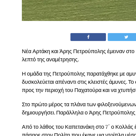
Νέα Αρτάκη και Άρης Πετρούπολης έμειναν στο 
λεπτό της αναμέτρησης.
Η ομάδα της Πετρούπολης παρατάχθηκε με αμυ
δυσκολεύεται απέναντι στις κλειστές άμυνες. Το
προς την περιοχή του Παχατούρα και να χτυπήσε
Στο πρώτο μέρος τα πλάνα των φιλοξενούμενω
δημιουργήσει. Παράλληλα ο Άρης Πετρούπολης ήτ
Από το λάθος του Καπετανάκη στο 7΄ ο Κολλάς έ
πάσαρε στον Πολίτη που έκανε μια ντρίπλα μέσα