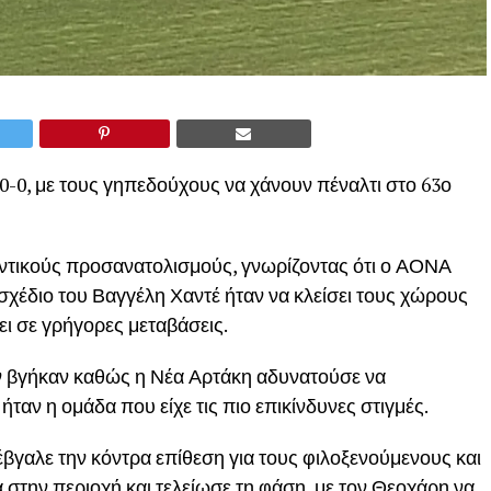
0-0, με τους γηπεδούχους να χάνουν πέναλτι στο 63ο
ντικούς προσανατολισμούς, γνωρίζοντας ότι ο ΑΟΝΑ
 σχέδιο του Βαγγέλη Χαντέ ήταν να κλείσει τους χώρους
ι σε γρήγορες μεταβάσεις.
ν βγήκαν καθώς η Νέα Αρτάκη αδυνατούσε να
αν η ομάδα που είχε τις πιο επικίνδυνες στιγμές.
βγαλε την κόντρα επίθεση για τους φιλοξενούμενους και
 στην περιοχή και τελείωσε τη φάση, με τον Θεοχάρη να