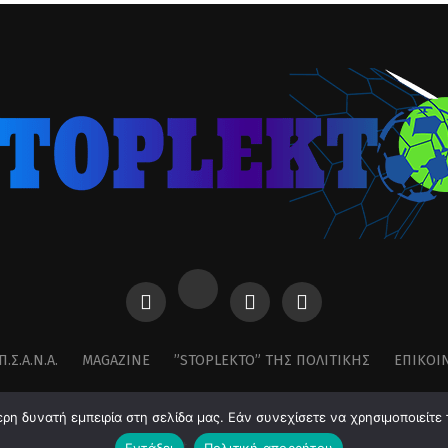
Π.Σ.Α.Ν.Α.
MAGAZINE
”STOPLEKTO” ΤΗΣ ΠΟΛΙΤΙΚΗΣ
ΕΠΙΚΟΙ
η δυνατή εμπειρία στη σελίδα μας. Εάν συνεχίσετε να χρησιμοποιείτε 
Copyright © 2026 stoplekto.gr
Εντάξει
Πολιτική απορρήτου