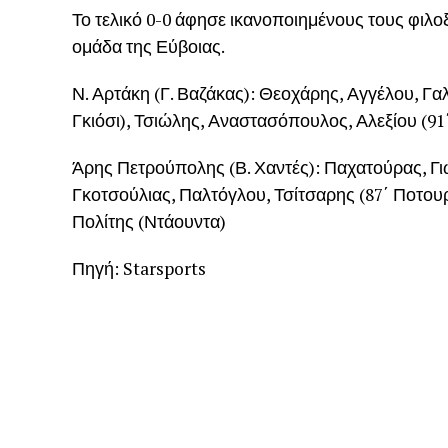
Το τελικό 0-0 άφησε ικανοποιημένους τους φιλ
ομάδα της Εύβοιας.
Ν. Αρτάκη (Γ. Βαζάκας): Θεοχάρης, Αγγέλου, Γα
Γκιόσι), Τσιώλης, Αναστασόπουλος, Αλεξίου (91
Άρης Πετρούπολης (Β. Χαντές): Παχατούρας, Γι
Γκοτσούλιας, Παλτόγλου, Τσίτσαρης (87΄ Ποτουρ
Πολίτης (Ντάουντα)
Πηγή: Starsports