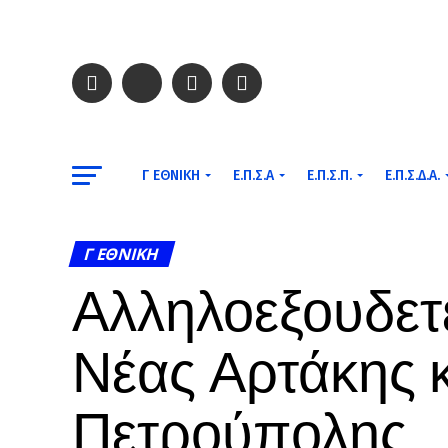
Γ ΕΘΝΙΚΉ
Ε.Π.Σ.Α
Ε.Π.Σ.Π.
Ε.Π.Σ.Δ.Α.
Γ ΕΘΝΙΚΉ
Αλληλοεξουδε
Νέας Αρτάκης 
Πετρούπολης