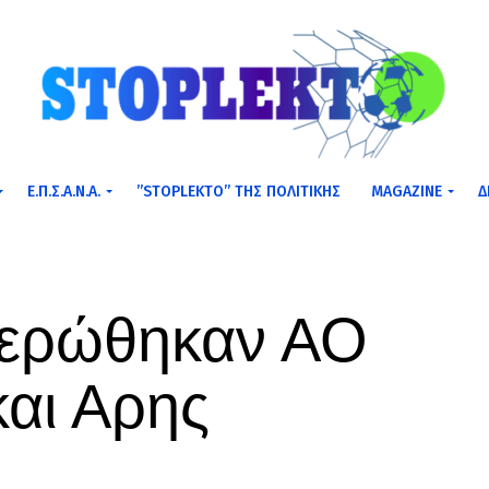
Ε.Π.Σ.Α.Ν.Α.
”STOPLEKTO” ΤΗΣ ΠΟΛΙΤΙΚΗΣ
MAGAZINE
Δ
τερώθηκαν ΑΟ
και Αρης