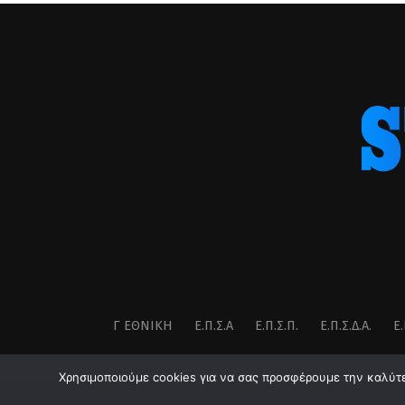
Γ ΕΘΝΙΚΉ
Ε.Π.Σ.Α
Ε.Π.Σ.Π.
Ε.Π.Σ.Δ.Α.
Ε.
Χρησιμοποιούμε cookies για να σας προσφέρουμε την καλύτερ