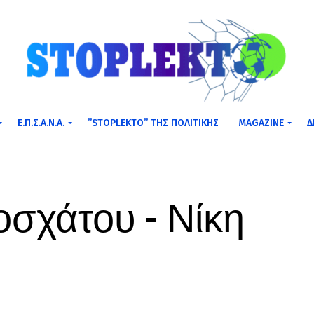
Ε.Π.Σ.Α.Ν.Α.
”STOPLEKTO” ΤΗΣ ΠΟΛΙΤΙΚΗΣ
MAGAZINE
Δ
σχάτου – Νίκη