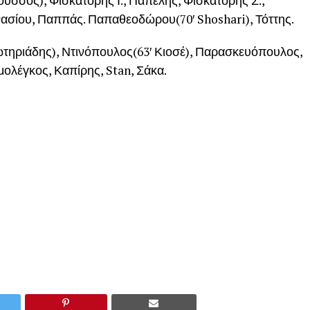
ούσσος), Φισκατόρης Ι., Παπέλης, Φισκατόρης Σ.,
ασίου, Παππάς. Παπαθεοδώρου(70′ Shoshari), Τόττης.
ωτηριάδης), Ντινόπουλος(63′ Κιοσέ), Παρασκευόπουλος,
ολέγκος, Καπίρης, Stan, Σάκα.