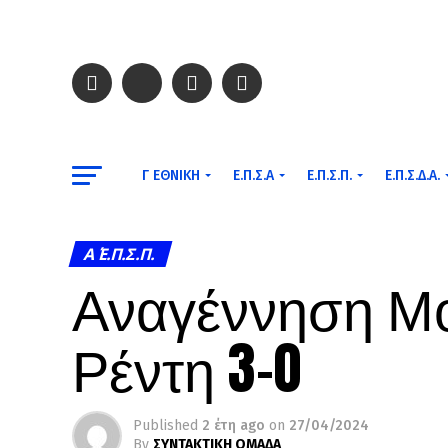
Γ ΕΘΝΙΚΉ
Ε.Π.Σ.Α
Ε.Π.Σ.Π.
Ε.Π.Σ.Δ.Α.
Α΄ Ε.Π.Σ.Π.
Αναγέννηση Μο
Ρέντη 3-0
Published
2 έτη ago
on
27/04/2024
By
ΣΥΝΤΑΚΤΙΚΗ ΟΜΑΔΑ