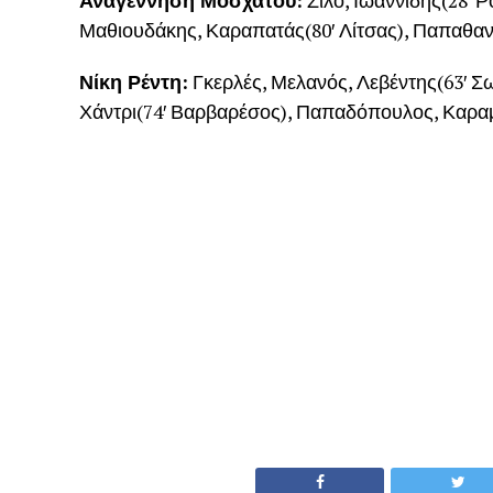
Αναγέννηση Μοσχάτου:
Ζίλο, Ιωαννίδης(28′ Ρ
Μαθιουδάκης, Καραπατάς(80′ Λίτσας), Παπαθαν
Νίκη Ρέντη:
Γκερλές, Μελανός, Λεβέντης(63′ Σ
Χάντρι(74′ Βαρβαρέσος), Παπαδόπουλος, Καραμ