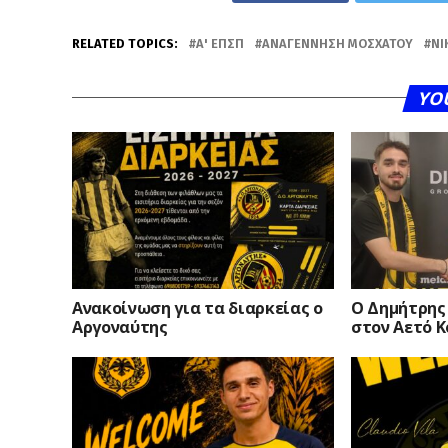
RELATED TOPICS:
Α' ΕΠΣΠ
ΑΝΑΓΈΝΝΗΣΗ ΜΟΣΧΆΤΟΥ
ΝΊ
YO
Ανακοίνωση για τα διαρκείας ο
O Δημήτρης
Αργοναύτης
στον Αετό 