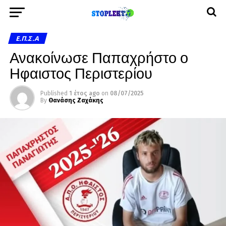
Ε.Π.Σ.Α
Ανακοίνωσε Παπαχρήστο ο
Ηφαιστος Περιστερίου
Published
1 έτος ago
on
08/07/2025
By
Θανάσης Ζαχάκης