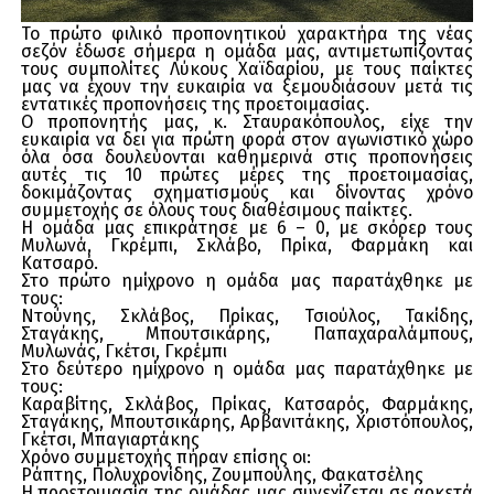
Το πρώτο φιλικό προπονητικού χαρακτήρα της νέας
σεζόν έδωσε σήμερα η ομάδα μας, αντιμετωπίζοντας
τους συμπολίτες Λύκους Χαϊδαρίου, με τους παίκτες
μας να έχουν την ευκαιρία να ξεμουδιάσουν μετά τις
εντατικές προπονήσεις της προετοιμασίας.
Ο προπονητής μας, κ. Σταυρακόπουλος, είχε την
ευκαιρία να δει για πρώτη φορά στον αγωνιστικό χώρο
όλα όσα δουλεύονται καθημερινά στις προπονήσεις
αυτές τις 10 πρώτες μέρες της προετοιμασίας,
δοκιμάζοντας σχηματισμούς και δίνοντας χρόνο
συμμετοχής σε όλους τους διαθέσιμους παίκτες.
Η ομάδα μας επικράτησε με 6 – 0, με σκόρερ τους
Μυλωνά, Γκρέμπι, Σκλάβο, Πρίκα, Φαρμάκη και
Κατσαρό.
Στο πρώτο ημίχρονο η ομάδα μας παρατάχθηκε με
τους:
Ντούνης, Σκλάβος, Πρίκας, Τσιούλος, Τακίδης,
Σταγάκης, Μπουτσικάρης, Παπαχαραλάμπους,
Μυλωνάς, Γκέτσι, Γκρέμπι
Στο δεύτερο ημίχρονο η ομάδα μας παρατάχθηκε με
τους:
Καραβίτης, Σκλάβος, Πρίκας, Κατσαρός, Φαρμάκης,
Σταγάκης, Μπουτσικάρης, Αρβανιτάκης, Χριστόπουλος,
Γκέτσι, Μπαγιαρτάκης
Χρόνο συμμετοχής πήραν επίσης οι:
Ράπτης, Πολυχρονίδης, Ζουμπούλης, Φακατσέλης
Η προετοιμασία της ομάδας μας συνεχίζεται σε αρκετά