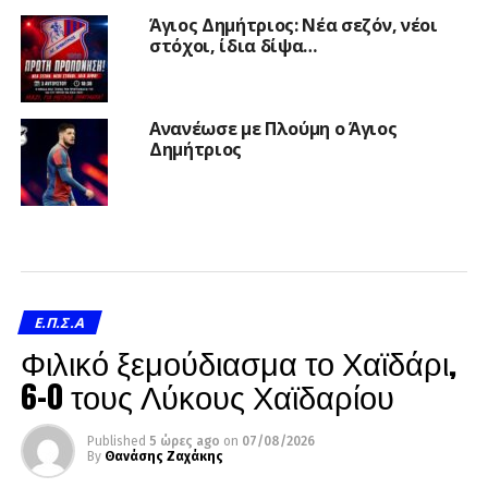
Άγιος Δημήτριος: Νέα σεζόν, νέοι
στόχοι, ίδια δίψα…
Ανανέωσε με Πλούμη ο Άγιος
Δημήτριος
Ε.Π.Σ.Α
Φιλικό ξεμούδιασμα το Χαϊδάρι,
6-0 τους Λύκους Χαϊδαρίου
Published
5 ώρες ago
on
07/08/2026
By
Θανάσης Ζαχάκης