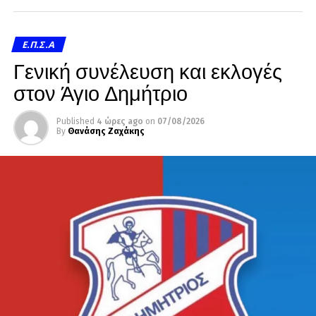
Ε.Π.Σ.Α
Γενική συνέλευση και εκλογές
στον Άγιο Δημήτριο
Published
4 ώρες ago
on
07/08/2026
By
Θανάσης Ζαχάκης