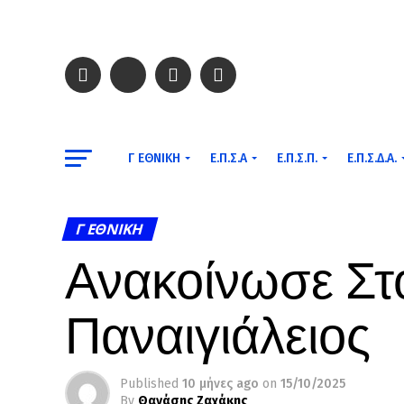
Γ ΕΘΝΙΚΉ
Ε.Π.Σ.Α
Ε.Π.Σ.Π.
Ε.Π.Σ.Δ.Α.
Γ ΕΘΝΙΚΉ
Ανακοίνωσε Στ
Παναιγιάλειος
Published
10 μήνες ago
on
15/10/2025
By
Θανάσης Ζαχάκης