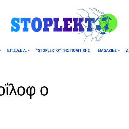
Ε.Π.Σ.Α.Ν.Α.
”STOPLEKTO” ΤΗΣ ΠΟΛΙΤΙΚΗΣ
MAGAZINE
Δ
οΐλοφ ο