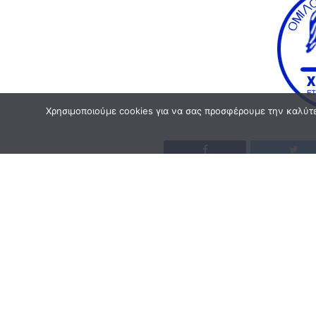
Χρησιμοποιούμε cookies για να σας προσφέρουμε την καλύτερ
Για την Δευτέρα 3/8 ορίστηκε η έναρξη της προε
Την Πέμπτη 6/8 οι παίκτες θα κάνουν τα εργομετρ
ΤΕΤΆΡΤΗ 12/8 ΧΟΛΑΡΓΟΣ-ΒΡΙΛΛΗΣΙΑ
ΣΆΒΒΑΤΟ 22/8 ΑΉΤΤΗΤΟΣ ΣΠΆΤΩΝ -ΧΟΛΑΡ
ΤΕΤΆΡΤΗ 26/8 ΧΟΛΑΡΓΌΣ -ΠΕΥΚΗ