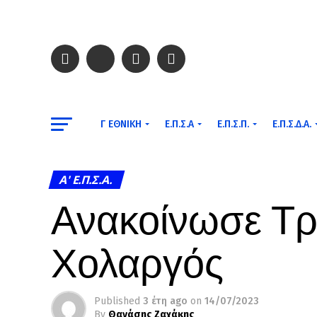
Γ ΕΘΝΙΚΉ
Ε.Π.Σ.Α
Ε.Π.Σ.Π.
Ε.Π.Σ.Δ.Α.
A' Ε.Π.Σ.Α.
Ανακοίνωσε Τρ
Χολαργός
Published
3 έτη ago
on
14/07/2023
By
Θανάσης Ζαχάκης