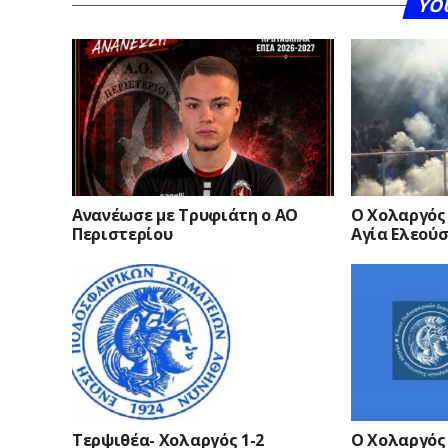
YO
Ανανέωσε με Τρυφιάτη ο ΑΟ
Ο Χολαργός 
Περιστερίου
Αγία Ελεού
Τερψιθέα- Χολαργός 1-2
Ο Χολαργός