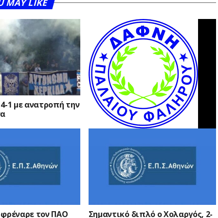
U MAY LIKE
4-1 με ανατροπή την
σα
Ωραία μπάλα η Δάφνη Παλαιού
Φαλήρου, 2-0 τον Χολαργό
 φρέναρε τον ΠΑΟ
Σημαντικό διπλό ο Χολαργός, 2-