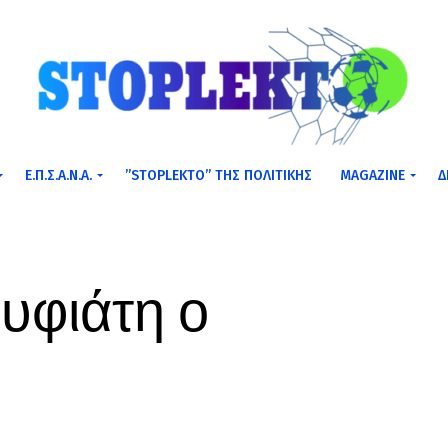
Ε.Π.Σ.Α.Ν.Α.
”STOPLEKTO” ΤΗΣ ΠΟΛΙΤΙΚΗΣ
MAGAZINE
Δ
υφιάτη ο