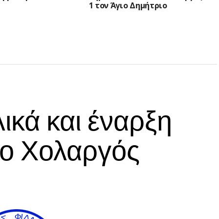
1 τον Άγιο Δημήτριο
ικά και έναρξη
 ο Χολαργός