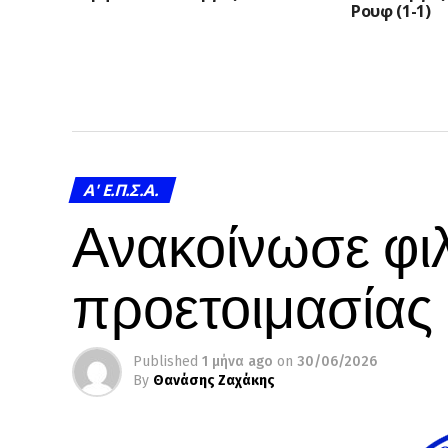
Ρουφ (1-1)
A' Ε.Π.Σ.Α.
Ανακοίνωσε φιλ
προετοιμασίας
Published
1 μήνα ago
on
30/06/2026
By
Θανάσης Ζαχάκης