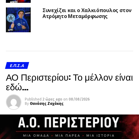
Συνεχίζει και ο Χαλκιόπουλος στον
Ατρόμητο Μεταμόρφωσης
Ε.Π.Σ.Α
ΑΟ Περιστερίου: Το μέλλον είναι
εδώ…
Published
2 ώρες ago
on
08/08/2026
By
Θανάσης Ζαχάκης