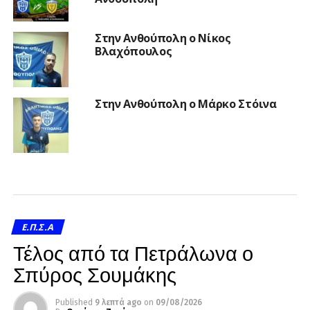
Στην Ανθούπολη ο Νίκος
Βλαχόπουλος
Στην Ανθούπολη ο Μάρκο Στόινα
Ε.Π.Σ.Α
Τέλος από τα Πετράλωνα ο
Σπύρος Σουμάκης
Published
9 λεπτά ago
on
09/08/2026