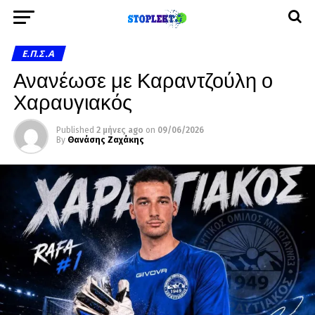
Ε.Π.Σ.Α
Ανανέωσε με Καραντζούλη ο
Χαραυγιακός
Published
2 μήνες ago
on
09/06/2026
By
Θανάσης Ζαχάκης