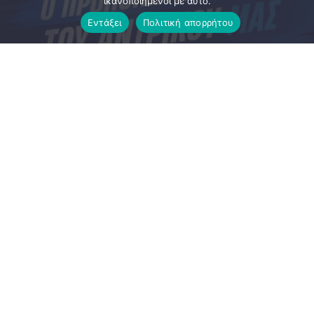
ικανοποιημένοι με αυτό.
Εντάξει
Πολιτική απορρήτου
Η ομάδα μας ανακοινώνει την έναρξη της συνεργασίας
της με τον προπονητή Γιάννη Γεωργόπουλο, ο οποίος
αναλαμβάνει την τεχνική ηγεσία του συλλόγου μας ενόψει
της νέας αγωνιστικής περιόδου.
Ένας έμπειρος τεχνικός, με σημαντικές παραστάσεις από
το αθηναϊκό ποδόσφαιρο αλλά και τις εθνικές κατηγορίες,
έρχεται να καθοδηγήσει την ομάδα μας στο νέο
πρωτάθλημα της Β’ ΕΠΣΑ.
Τελευταίος σταθμός της προπονητικής του πορείας ήταν ο
ΑΟ Ιλίου, ενώ στο παρελθόν έχει εργαστεί, μεταξύ άλλων,