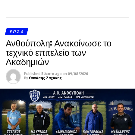
Ε.Π.Σ.Α
Ανθούπολη: Ανακοίνωσε το
τεχνικό επιτελείο των
Ακαδημιών
Published
5 λεπτά ago
on
09/08/2026
By
Θανάσης Ζαχάκης