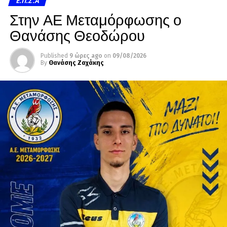
Ε.Π.Σ.Α
Στην ΑΕ Μεταμόρφωσης ο
Θανάσης Θεοδώρου
Published
9 ώρες ago
on
09/08/2026
By
Θανάσης Ζαχάκης