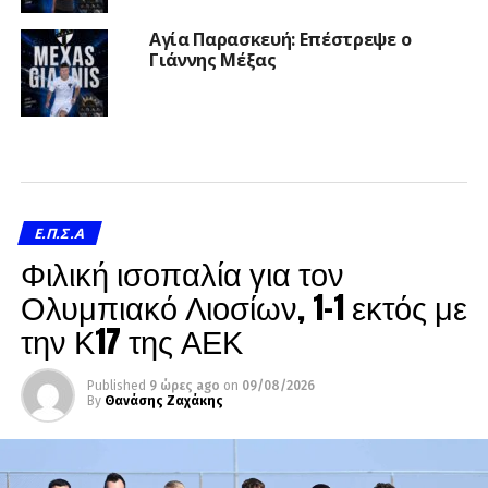
Αγία Παρασκευή: Επέστρεψε ο
Γιάννης Μέξας
Ε.Π.Σ.Α
Φιλική ισοπαλία για τον
Ολυμπιακό Λιοσίων, 1-1 εκτός με
την Κ17 της ΑΕΚ
Published
9 ώρες ago
on
09/08/2026
By
Θανάσης Ζαχάκης