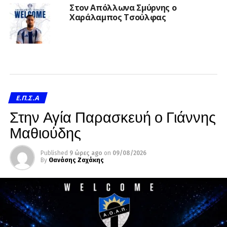
Στον Απόλλωνα Σμύρνης ο
Χαράλαμπος Τσούλφας
Ε.Π.Σ.Α
Στην Αγία Παρασκευή ο Γιάννης
Μαθιούδης
Published
9 ώρες ago
on
09/08/2026
By
Θανάσης Ζαχάκης