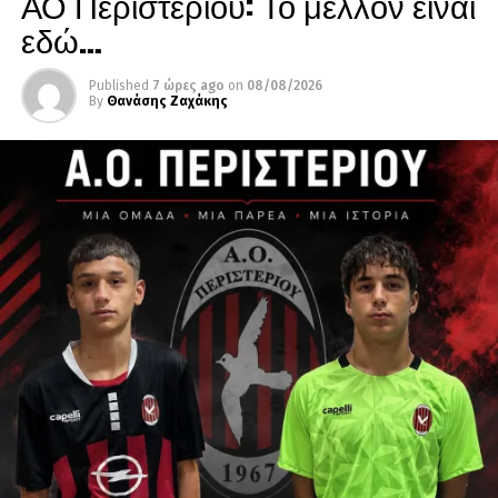
ΑΟ Περιστερίου: Το μέλλον είναι
εδώ…
Published
7 ώρες ago
on
08/08/2026
By
Θανάσης Ζαχάκης