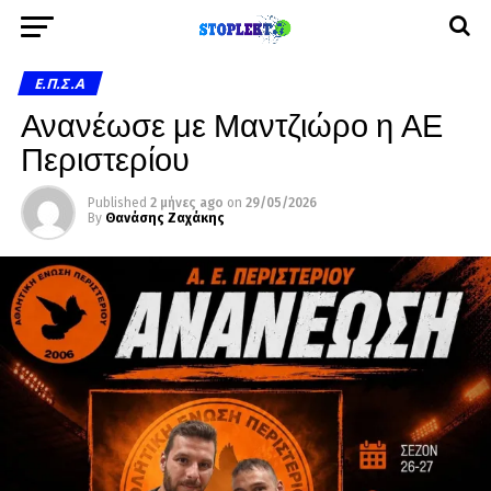
Ε.Π.Σ.Α
Ανανέωσε με Μαντζιώρο η ΑΕ
Περιστερίου
Published
2 μήνες ago
on
29/05/2026
By
Θανάσης Ζαχάκης