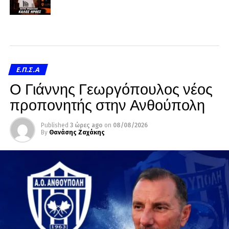
Ε.Π.Σ.Α
Ο Γιάννης Γεωργόπουλος νέος
προπονητής στην Ανθούπολη
Published
3 ώρες ago
on
08/08/2026
By
Θανάσης Ζαχάκης