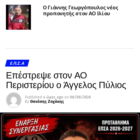
Ο Γιάννης Γεωργόπουλος νέος
προπονητής στον ΑΟ Ιλίου
Ε.Π.Σ.Α
Επέστρεψε στον ΑΟ
Περιστερίου ο Άγγελος Πύλιος
Published
4 ώρες ago
on
08/08/2026
By
Θανάσης Ζαχάκης