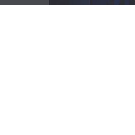
Ο Νίκος Μανίκας στον ΠΑΟ Καματερού
Ο ΠΑΟ Καματερού ανακοινώνει την έναρξη της σ
σημαντικά το ρόστερ της ομάδας ενόψει της νέα
Ο 32χρονος ποδοσφαιριστής, γέννημα-θρέμμα τ
χρόνια το περιβραχιόνιο του αρχηγού, διαθέτει 