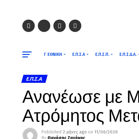
Γ ΕΘΝΙΚΉ
Ε.Π.Σ.Α
Ε.Π.Σ.Π.
Ε.Π.Σ.Δ.Α.
Ε.Π.Σ.Α
Ανανέωσε με Μ
Ατρόμητος Με
Published
2 μήνες ago
on
11/06/2026
By
Θανάσης Ζαχάκης