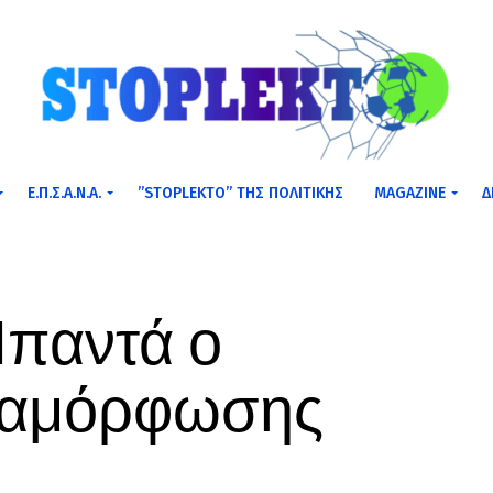
Ε.Π.Σ.Α.Ν.Α.
”STOPLEKTO” ΤΗΣ ΠΟΛΙΤΙΚΗΣ
MAGAZINE
Δ
παντά ο
ταμόρφωσης