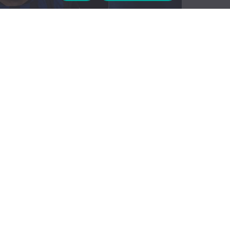
υνεργασίας του με τον Νίκο Μανίκα, ενισχύοντας
ς αγωνιστικής περιόδου.
ου Κένταυρου Βριλησσίων, όπου φόρεσε για δέκα
πλούσια εμπειρία από τα αθηναϊκά γήπεδα. Στη συνέχεια