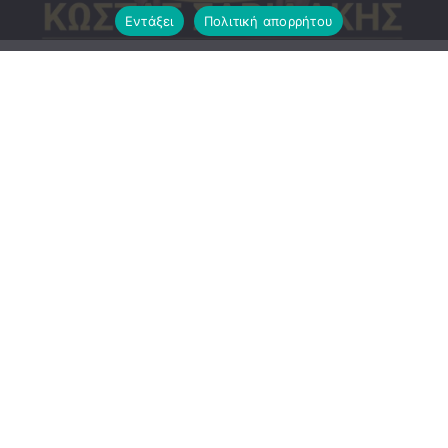
Εντάξει
Πολιτική απορρήτου
Ανακοίνωση εξέδωσε το ΔΣ του Αργοναύτη
ΕΠΙΣΗΜΗ_ΑΝΑΚΟΙΝΩΣΗ :Μία εξαιρετική μεταγραφή
ολοκλήρωσε η ομάδα μας με έναν ποδοσφαιριστη με
πολύ ποιοτικά χαρακτηριστικά και στις 2 πλευρές του
γηπέδου. Βρισκόμαστε στην ευχάριστη θέση να
ανακοινωσουμε επίσημα την απόκτηση του
ποδοσφαιριστη Κώστα Σαριδακη. Πρόκειται για μια πολύ
σπουδαία μεταγραφή ουσίας με έναν παίκτη που μπορεί
να αγωνιστεί τόσο ως αριστερός μπακ όσο και ως εξτρεμ
στην αριστερή πτέρυγα. Ο Σαριδακης διαθέτει ταχύτητα
και πολύ καλή τεχνική κατάρτιση σε συνδυασμό με την
αξιοπιστία που διαθέτει με την μπάλα στα πόδια. Επίσης
είναι δυναμικός και πολύ καλός στο αμυντικό κομμάτι κάτι