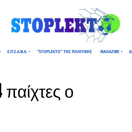
Ε.Π.Σ.Α.Ν.Α.
”STOPLEKTO” ΤΗΣ ΠΟΛΙΤΙΚΗΣ
MAGAZINE
Δ
 παίχτες ο