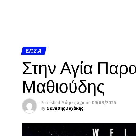
Ε.Π.Σ.Α
Στην Αγία Παρα
Μαθιούδης
Published
9 ώρες ago
on
09/08/2026
By
Θανάσης Ζαχάκης