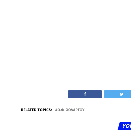
RELATED TOPICS:
Ο.Φ. ΧΟΛΑΡΓΟΎ
YO