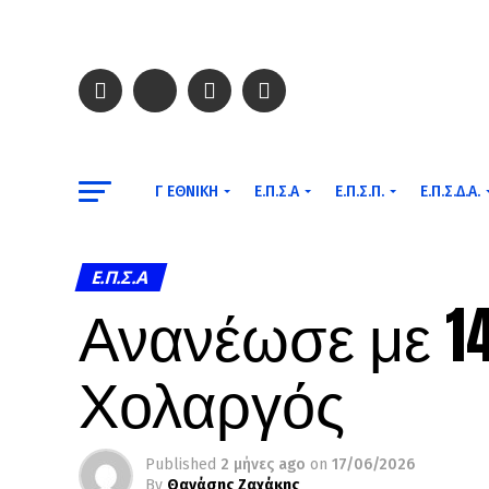
Γ ΕΘΝΙΚΉ
Ε.Π.Σ.Α
Ε.Π.Σ.Π.
Ε.Π.Σ.Δ.Α.
Ε.Π.Σ.Α
Ανανέωσε με 14
Χολαργός
Published
2 μήνες ago
on
17/06/2026
By
Θανάσης Ζαχάκης