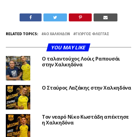
RELATED TOPICS:
ΑΟ ΧΑΛΚΗΔΏΝ
ΓΙΏΡΓΟΣ ΦΛΈΓΓΑΣ
YOU MAY LIKE
Ο ταλαντούχος Λούις Ραπουσάι
στην Χαλκηδόνα
Ο Σταύρος Λαζάκης στην Χαλκηδόνα
Τον νεαρό Νίκο Κωστάδη απέκτησε
η Χαλκηδόνα