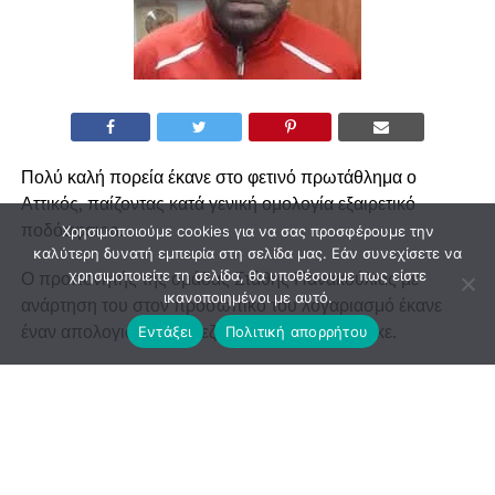
Πολύ καλή πορεία έκανε στο φετινό πρωτάθλημα ο
Αττικός, παίζοντας κατά γενική ομολογία εξαιρετικό
ποδόσφαιρο.
Χρησιμοποιούμε cookies για να σας προσφέρουμε την
καλύτερη δυνατή εμπειρία στη σελίδα μας. Εάν συνεχίσετε να
χρησιμοποιείτε τη σελίδα, θα υποθέσουμε πως είστε
Ο προπονητής της ομάδας Στάθης Πανακούλιας με
ικανοποιημένοι με αυτό.
ανάρτηση του στον προσωπικό του λογαριασμό έκανε
έναν απολογισμό της σεζόν που ολοκληρώθηκε.
Εντάξει
Πολιτική απορρήτου
Αναλυτικά…
Θα ηθελα τελειώνοντας το πρωτάθλημα μας να
ευχαριστήσω και να δώσω πολλά συγχαρητήρια στους
παίχτες μου για την φετινή μας πορεία!!!Τους αξιζουν τα