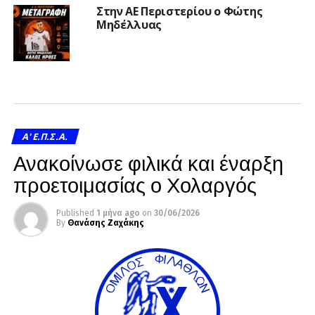
Στην ΑΕ Περιστερίου ο Φώτης
Μηδέλλυας
A' Ε.Π.Σ.Α.
Ανακοίνωσε φιλικά και έναρξη
προετοιμασίας ο Χολαργός
Published
1 μήνα ago
on
30/06/2026
By
Θανάσης Ζαχάκης