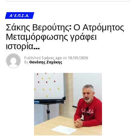
A' Ε.Π.Σ.Α.
Σάκης Βερούτης: Ο Ατρόμητος
Μεταμόρφωσης γράφει
ιστορία…
Published
3 μήνες ago
on
18/05/2026
By
Θανάσης Ζαχάκης