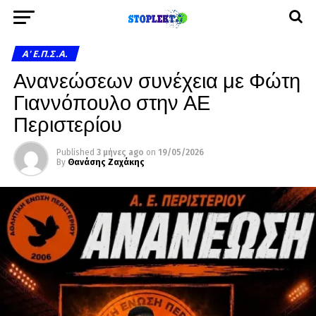
A' Ε.Π.Σ.Α.
Ανανεώσεων συνέχεια με Φώτη
Γιαννόπουλο στην ΑΕ
Περιστερίου
Published
3 μήνες ago
on
19/05/2026
By
Θανάσης Ζαχάκης