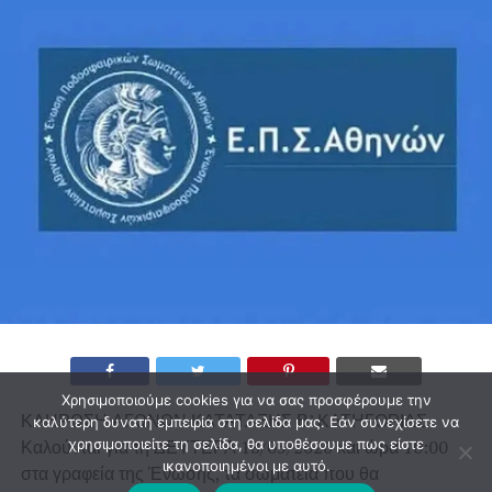
Χρησιμοποιούμε cookies για να σας προσφέρουμε την
ΚΛΗΡΩΣΗ ΑΓΩΝΩΝ ΚΑΤΑΤΑΞΗΣ Β’ ΚΑΤΗΓΟΡΙΑΣ
καλύτερη δυνατή εμπειρία στη σελίδα μας. Εάν συνεχίσετε να
Καλούνται για τη ΔΕΥΤΕΡΑ 18/05/2026 και ώρα 10:00
χρησιμοποιείτε τη σελίδα, θα υποθέσουμε πως είστε
ικανοποιημένοι με αυτό.
στα γραφεία της Ένωσης, τα σωματεία που θα