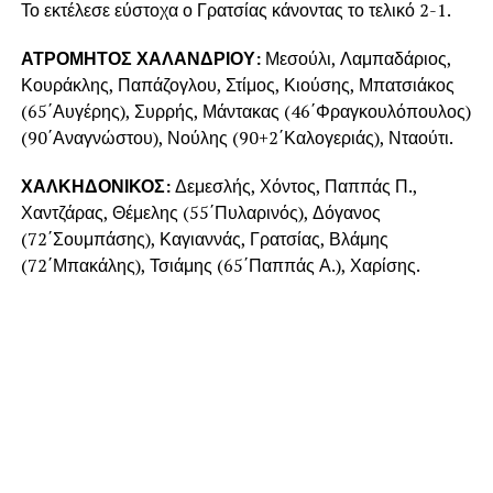
Το εκτέλεσε εύστοχα ο Γρατσίας κάνοντας το τελικό 2-1.
ΑΤΡΟΜΗΤΟΣ ΧΑΛΑΝΔΡΙΟΥ:
Μεσούλι, Λαμπαδάριος,
Κουράκλης, Παπάζογλου, Στίμος, Κιούσης, Μπατσιάκος
(65΄Αυγέρης), Συρρής, Μάντακας (46΄Φραγκουλόπουλος)
(90΄Αναγνώστου), Νούλης (90+2΄Καλογεριάς), Νταούτι.
ΧΑΛΚΗΔΟΝΙΚΟΣ:
Δεμεσλής, Χόντος, Παππάς Π.,
Χαντζάρας, Θέμελης (55΄Πυλαρινός), Δόγανος
(72΄Σουμπάσης), Καγιαννάς, Γρατσίας, Βλάμης
(72΄Μπακάλης), Τσιάμης (65΄Παππάς Α.), Χαρίσης.