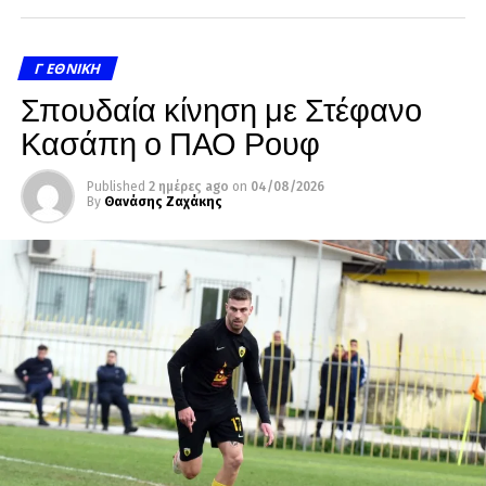
Γ ΕΘΝΙΚΉ
Σπουδαία κίνηση με Στέφανο
Κασάπη ο ΠΑΟ Ρουφ
Published
2 ημέρες ago
on
04/08/2026
By
Θανάσης Ζαχάκης