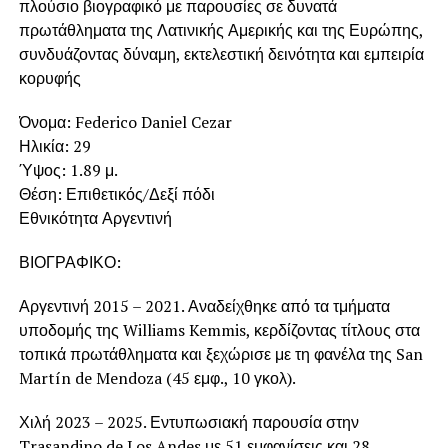
πλούσιο βιογραφικό με παρουσίες σε δυνατά
πρωτάθληματα της Λατινικής Αμερικής και της Ευρώπης,
συνδυάζοντας δύναμη, εκτελεστική δεινότητα και εμπειρία
κορυφής
Όνομα: Federico Daniel Cezar
Ηλικία: 29
Ύψος: 1.89 μ.
Θέση: Επιθετικός/Δεξί πόδι
Εθνικότητα Αργεντινή
ΒΙΟΓΡΑΦΙΚΟ:
Αργεντινή 2015 – 2021. Αναδείχθηκε από τα τμήματα
υποδομής της Williams Kemmis, κερδίζοντας τίτλους στα
τοπικά πρωτάθληματα και ξεχώρισε με τη φανέλα της San
Martín de Mendoza (45 εμφ., 10 γκολ).
Χιλή 2023 – 2025. Εντυπωσιακή παρουσία στην
Trasandino de Los Andes με 51 εμφανίσεις και 28