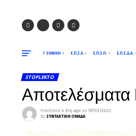
Γ ΕΘΝΙΚΉ
Ε.Π.Σ.Α
Ε.Π.Σ.Π.
Ε.Π.Σ.Δ.Α.
STOPLEKTO
Αποτελέσματα 
Published
4 έτη ago
on
19/02/2022
By
ΣΥΝΤΑΚΤΙΚΗ ΟΜΑΔΑ