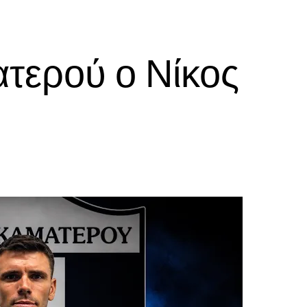
τερού ο Νίκος