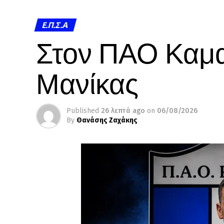
Ε.Π.Σ.Α
Στον ΠΑΟ Καμα
Μανίκας
Published
26 λεπτά ago
on
06/08/2026
By
Θανάσης Ζαχάκης