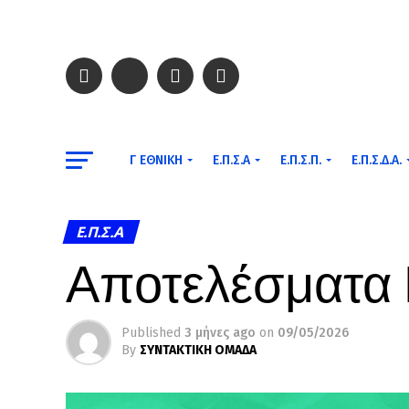
Γ ΕΘΝΙΚΉ
Ε.Π.Σ.Α
Ε.Π.Σ.Π.
Ε.Π.Σ.Δ.Α.
Ε.Π.Σ.Α
Αποτελέσματα 
Published
3 μήνες ago
on
09/05/2026
By
ΣΥΝΤΑΚΤΙΚΗ ΟΜΑΔΑ