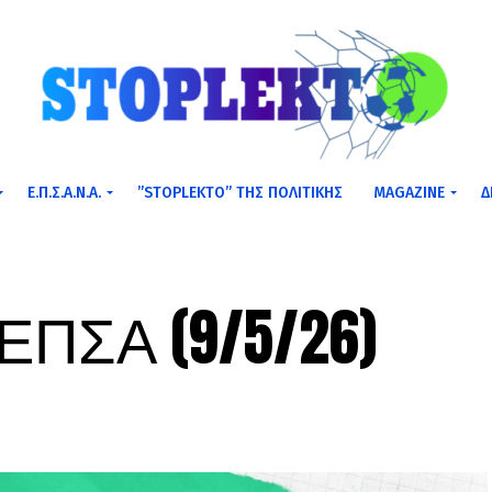
Ε.Π.Σ.Α.Ν.Α.
”STOPLEKTO” ΤΗΣ ΠΟΛΙΤΙΚΗΣ
MAGAZINE
Δ
ΕΠΣΑ (9/5/26)