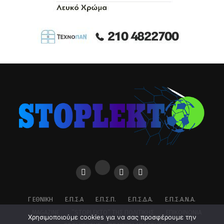
Γ ΕΘΝΙΚΉ
Ε.Π.Σ.Α
Ε.Π.Σ.Π.
Ε.Π.Σ.Δ.Α.
Ε.Π.Σ.Α.Ν.Α.
MAGAZINE
”STOPLEKTO” ΤΗΣ ΠΟΛΙΤΙΚΗΣ
ΕΠΙΚΟΙΝΩΝΊΑ
Χρησιμοποιούμε cookies για να σας προσφέρουμε την