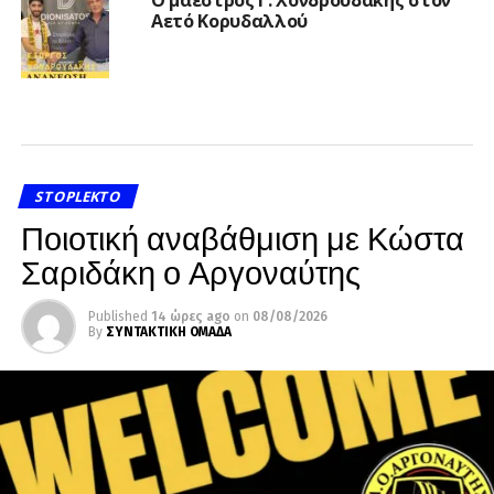
Ο μαέστρος Γ. Χονδρουδάκης στον
Αετό Κορυδαλλού
STOPLEKTO
Ποιοτική αναβάθμιση με Κώστα
Σαριδάκη ο Αργοναύτης
Published
14 ώρες ago
on
08/08/2026
By
ΣΥΝΤΑΚΤΙΚΗ ΟΜΑΔΑ