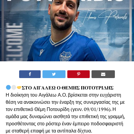
𝚺𝚻𝚶 𝚨𝚰𝚪𝚨𝚲𝚬𝛀 𝚶 𝚯𝚬𝚳𝚮𝚺 𝚷𝚶𝚻𝚶𝚼𝚸𝚰𝚫𝚮𝚺
Η διοίκηση του Αιγάλεω Α.Ο. βρίσκεται στην ευχάριστη
θέση να ανακοινώσει την έναρξη της συνεργασίας της με
τον επιθετικό Θέμη Ποτουρίδη (γενν. 09/01/1996). Η
ομάδα μας δυναμώνει αισθητά την επιθετική της γραμμή,
προσθέτοντας στο ρόστερ έναν έμπειρο ποδοσφαιριστή
με σταθερή επαφή με τα αντίπαλα δίχτυα.