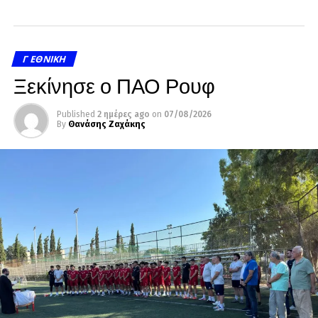
Γ ΕΘΝΙΚΉ
Ξεκίνησε ο ΠΑΟ Ρουφ
Published
2 ημέρες ago
on
07/08/2026
By
Θανάσης Ζαχάκης