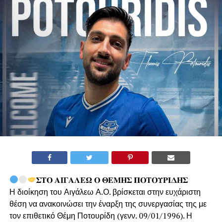
𝚺𝚻𝚶 𝚨𝚰𝚪𝚨𝚲𝚬𝛀 𝚶 𝚯𝚬𝚳𝚮𝚺 𝚷𝚶𝚻𝚶𝚼𝚸𝚰𝚫𝚮𝚺
Η διοίκηση του Αιγάλεω Α.Ο. βρίσκεται στην ευχάριστη
θέση να ανακοινώσει την έναρξη της συνεργασίας της με
τον επιθετικό Θέμη Ποτουρίδη (γενν. 09/01/1996). Η