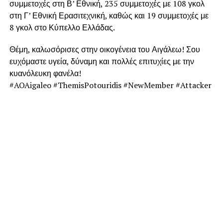
συμμετοχές στη Β’ Εθνική, 235 συμμετοχές με 108 γκολ
στη Γ’ Εθνική Ερασιτεχνική, καθώς και 19 συμμετοχές με
8 γκολ στο Κύπελλο Ελλάδας.
Θέμη, καλωσόρισες στην οικογένεια του Αιγάλεω! Σου
ευχόμαστε υγεία, δύναμη και πολλές επιτυχίες με την
κυανόλευκη φανέλα!
#AOAigaleo #ThemisPotouridis #NewMember #Attacker