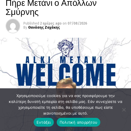
Πήρε Μετάνι ο Απόλλων
Σμύρνης
Published
2 ημέρες ago
on
07/08/2026
By
Θανάσης Ζαχάκης
Χρησιμοποιούμε cookies για να σας προσφέρουμε την
καλύτερη δυνατή εμπειρία στη σελίδα μας. Εάν συνεχίσετε να
χρησιμοποιείτε τη σελίδα, θα υποθέσουμε πως είστε
ικανοποιημένοι με αυτό.
Εντάξει
Πολιτική απορρήτου