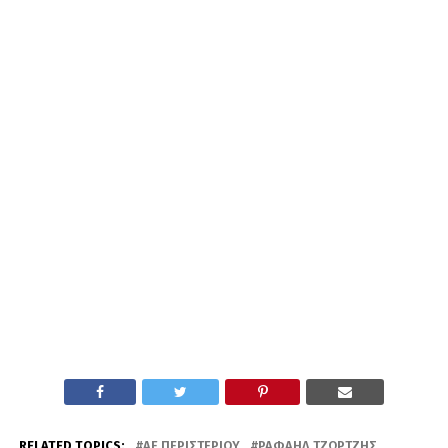
RELATED TOPICS:
ΑΕ ΠΕΡΙΣΤΕΡΊΟΥ
ΡΑΦΑΉΛ ΤΖΏΡΤΖΗΣ