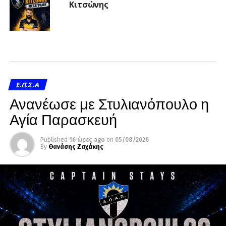
Κιτσώνης
Ε.Π.Σ.Α
Ανανέωσε με Στυλιανόπουλο η
Αγία Παρασκευή
Published
16 ώρες ago
on
05/08/2026
By
Θανάσης Ζαχάκης