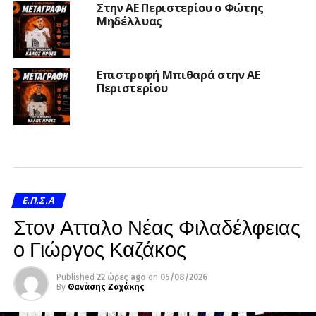
Στην ΑΕ Περιστερίου ο Φώτης
Μηδέλλυας
Επιστροφή Μπιθαρά στην ΑΕ
Περιστερίου
Ε.Π.Σ.Α
Στον Ατταλο Νέας Φιλαδέλφειας
ο Γιώργος Καζάκος
Published
22 ώρες ago
on
05/08/2026
By
Θανάσης Ζαχάκης