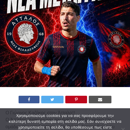
Ο Γιώργος Καζάκος στον Άτταλο!!
Χρησιμοποιούμε cookies για να σας προσφέρουμε την
Ο Άτταλος ανακοινώνει την ένταξη στο δυναμικό της
καλύτερη δυνατή εμπειρία στη σελίδα μας. Εάν συνεχίσετε να
ομάδας του ικανότατου κεντρικού επιθετικού Γιώργου
χρησιμοποιείτε τη σελίδα, θα υποθέσουμε πως είστε