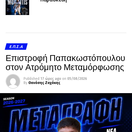
Ε.Π.Σ.Α
Επιστροφή Παπακωστόπουλου
στον Ατρόμητο Μεταμόρφωσης
Published
17 ώρες ago
on
05/08/2026
By
Θανάσης Ζαχάκης