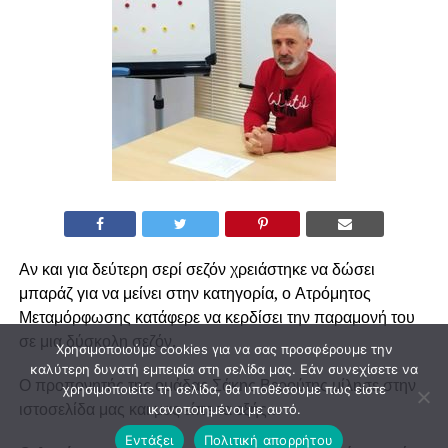
Αν και για δεύτερη σερί σεζόν χρειάστηκε να δώσει
μπαράζ για να μείνει στην κατηγορία, ο Ατρόμητος
Μεταμόρφωσης κατάφερε να κερδίσει την παραμονή του
σε μια δύσκολη σεζόν.
Χρησιμοποιούμε cookies για να σας προσφέρουμε την
καλύτερη δυνατή εμπειρία στη σελίδα μας. Εάν συνεχίσετε να
Ο προπονητής της ομάδας Σάκης Βερούτης μίλησε στην
χρησιμοποιείτε τη σελίδα, θα υποθέσουμε πως είστε
ιστοσελίδα μας και μας είπε τα εξής…
ικανοποιημένοι με αυτό.
Εντάξει
Πολιτική απορρήτου