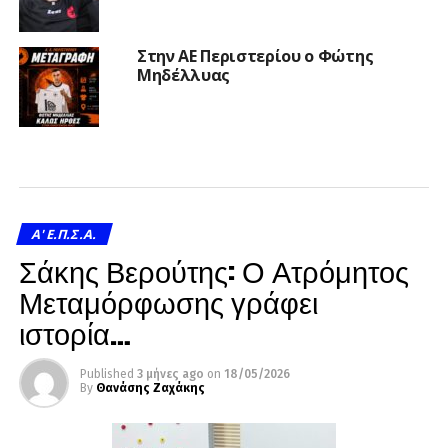
Στην ΑΕ Περιστερίου ο Φώτης
Μηδέλλυας
A' Ε.Π.Σ.Α.
Σάκης Βερούτης: Ο Ατρόμητος
Μεταμόρφωσης γράφει
ιστορία…
Published
3 μήνες ago
on
18/05/2026
By
Θανάσης Ζαχάκης