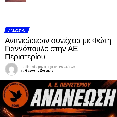
A' Ε.Π.Σ.Α.
Ανανεώσεων συνέχεια με Φώτη
Γιαννόπουλο στην ΑΕ
Περιστερίου
Published
3 μήνες ago
on
19/05/2026
By
Θανάσης Ζαχάκης