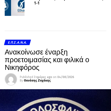
1-1
Ε.Π.Σ.Α.Ν.Α.
Ανακοίνωσε έναρξη
προετοιμασίας και φιλικά ο
Νικηφόρος
Published
3 ημέρες ago
on
04/08/2026
By
Θανάσης Ζαχάκης