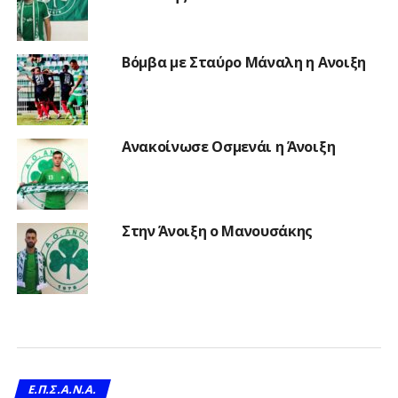
Βόμβα με Σταύρο Μάναλη η Ανοιξη
Ανακοίνωσε Οσμενάι η Άνοιξη
Στην Άνοιξη ο Μανουσάκης
Ε.Π.Σ.Α.Ν.Α.