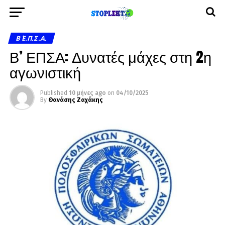
Β΄ Ε.Π.Σ.Α.
Β’ ΕΠΣΑ: Δυνατές μάχες στη 2η
αγωνιστική
Published
10 μήνες ago
on
04/10/2025
By
Θανάσης Ζαχάκης