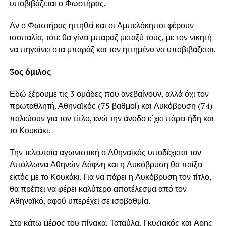
υποβιβάζεται ο Φωστήρας.
Αν ο Φωστήρας ηττηθεί και οι Αμπελόκηποι φέρουν
ισοπαλία, τότε θα γίνει μπαράζ μεταξύ τους, με τον νικητή
να πηγαίνει στα μπαράζ και τον ηττημένο να υποβιβάζεται.
3ος όμιλος
Εδώ ξέρουμε τις 3 ομάδες που ανεβαίνουν, αλλά όχι τον
πρωταθλητή. Αθηναϊκός (75 βαθμοί) και Λυκόβρυση (74)
παλεύουν για τον τίτλο, ενώ την άνοδο ε΄χει πάρει ήδη και
το Κουκάκι.
Την τελευταία αγωνιστική ο Αθηναϊκός υποδέχεται τον
Απόλλωνα Αθηνών Δάφνη και η Λυκόβρυση θα παίξει
εκτός με το Κουκάκι. Για να πάρει η Λυκόβρυση τον τίτλο,
θα πρέπει να φέρει καλύτερο αποτέλεσμα από τον
Αθηναϊκό, αφού υπερέχει σε ισοβαθμία.
Στο κάτω μέρος του πίνακα, Ταταύλα, Γκυζιακός και Αρης