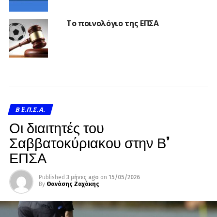
Το ποινολόγιο της ΕΠΣΑ
Β΄ Ε.Π.Σ.Α.
Οι διαιτητές του
Σαββατοκύριακου στην Β’
ΕΠΣΑ
Published
3 μήνες ago
on
15/05/2026
By
Θανάσης Ζαχάκης