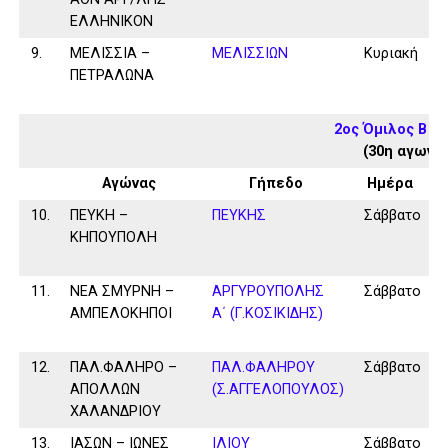
ΕΛΛΗΝΙΚΟΝ
9.
ΜΕΛΙΣΣΙΑ –
ΜΕΛΙΣΣΙΩΝ
Κυριακή
ΠΕΤΡΑΛΩΝΑ
2ος Όμιλος Β Κ
(30η αγωνισ
Αγώνας
Γήπεδο
Ημέρα
10.
ΠΕΥΚΗ –
ΠΕΥΚΗΣ
Σάββατο
ΚΗΠΟΥΠΟΛΗ
11.
ΝΕΑ ΣΜΥΡΝΗ –
ΑΡΓΥΡΟΥΠΟΛΗΣ
Σάββατο
ΑΜΠΕΛΟΚΗΠΟΙ
Α΄ (Γ.ΚΟΣΙΚΙΔΗΣ)
12.
ΠΑΛ.ΦΑΛΗΡΟ –
ΠΑΛ.ΦΑΛΗΡΟΥ
Σάββατο
ΑΠΟΛΛΩΝ
(Σ.ΑΓΓΕΛΟΠΟΥΛΟΣ)
ΧΑΛΑΝΔΡΙΟΥ
13.
ΙΑΣΩΝ – ΙΩΝΕΣ
ΙΛΙΟΥ
Σάββατο