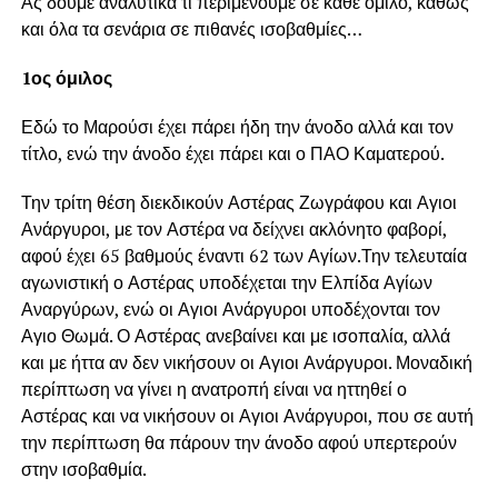
Ας δούμε αναλυτικά τι περιμένουμε σε κάθε όμιλο, καθώς
και όλα τα σενάρια σε πιθανές ισοβαθμίες…
1ος όμιλος
Εδώ το Μαρούσι έχει πάρει ήδη την άνοδο αλλά και τον
τίτλο, ενώ την άνοδο έχει πάρει και ο ΠΑΟ Καματερού.
Την τρίτη θέση διεκδικούν Αστέρας Ζωγράφου και Αγιοι
Ανάργυροι, με τον Αστέρα να δείχνει ακλόνητο φαβορί,
αφού έχει 65 βαθμούς έναντι 62 των Αγίων.Την τελευταία
αγωνιστική ο Αστέρας υποδέχεται την Ελπίδα Αγίων
Αναργύρων, ενώ οι Αγιοι Ανάργυροι υποδέχονται τον
Αγιο Θωμά. Ο Αστέρας ανεβαίνει και με ισοπαλία, αλλά
και με ήττα αν δεν νικήσουν οι Αγιοι Ανάργυροι. Μοναδική
περίπτωση να γίνει η ανατροπή είναι να ηττηθεί ο
Αστέρας και να νικήσουν οι Αγιοι Ανάργυροι, που σε αυτή
την περίπτωση θα πάρουν την άνοδο αφού υπερτερούν
στην ισοβαθμία.