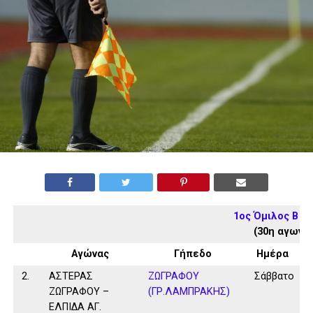
1ος Όμιλος Β Κ
(30η αγωνισ
Αγώνας
Γήπεδο
Ημέρα
2.
ΑΣΤΕΡΑΣ
ΖΩΓΡΑΦΟΥ
Σάββατο
ΖΩΓΡΑΦΟΥ –
(ΓΡ.ΛΑΜΠΡΑΚΗΣ)
ΕΛΠΙΔΑ ΑΓ.