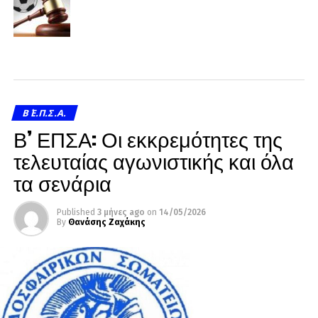
Β΄ Ε.Π.Σ.Α.
Β’ ΕΠΣΑ: Οι εκκρεμότητες της
τελευταίας αγωνιστικής και όλα
τα σενάρια
Published
3 μήνες ago
on
14/05/2026
By
Θανάσης Ζαχάκης