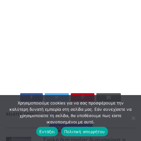
Χρησιμοποιούμε cookies για να σας προσφέρουμε την
καλύτερη δυνατή εμπειρία στη σελίδα μας. Εάν συνεχίσετε να
RELATED TOPICS:
Β' ΕΠΣΑ
ΕΠΣΑ
χρησιμοποιείτε τη σελίδα, θα υποθέσουμε πως είστε
ικανοποιημένοι με αυτό.
YOU MAY LIKE
Εντάξει
Πολιτική απορρήτου
Σχολή διαιτησίας διοργανώνει η