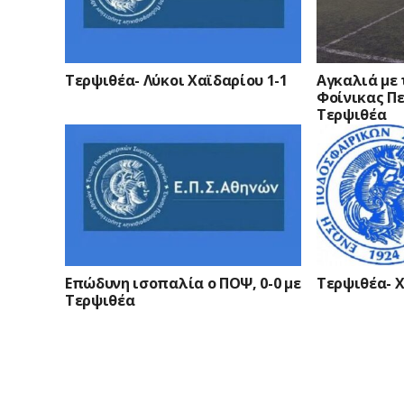
Τερψιθέα- Λύκοι Χαϊδαρίου 1-1
Αγκαλιά με 
Φοίνικας Πε
Τερψιθέα
Επώδυνη ισοπαλία ο ΠΟΨ, 0-0 με
Τερψιθέα- Χ
Τερψιθέα