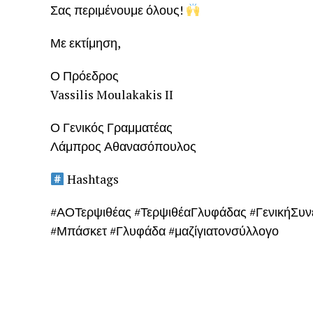
Σας περιμένουμε όλους!
Με εκτίμηση,
Ο Πρόεδρος
Vassilis Moulakakis II
Ο Γενικός Γραμματέας
Λάμπρος Αθανασόπουλος
Hashtags
#ΑΟΤερψιθέας #ΤερψιθέαΓλυφάδας #ΓενικήΣυν
#Μπάσκετ #Γλυφάδα #μαζίγιατονσύλλογο