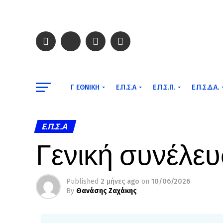
Γ ΕΘΝΙΚΉ
Ε.Π.Σ.Α
Ε.Π.Σ.Π.
Ε.Π.Σ.Δ.Α.
Ε.Π.Σ.Α
Γενική συνέλευ
Published
2 μήνες ago
on
10/06/2026
By
Θανάσης Ζαχάκης