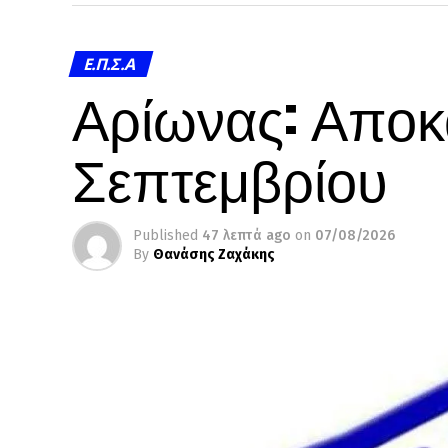
Ε.Π.Σ.Α
Αρίωνας: Αποκα
Σεπτεμβρίου
Published
47 λεπτά ago
on
07/08/2026
By
Θανάσης Ζαχάκης