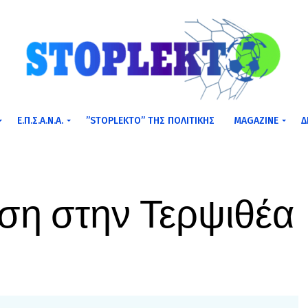
Ε.Π.Σ.Α.Ν.Α.
”STOPLEKTO” ΤΗΣ ΠΟΛΙΤΙΚΗΣ
MAGAZINE
Δ
ση στην Τερψιθέα