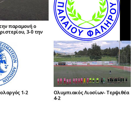
την παραμονή ο
ριστερίου, 3-0 την
Η Δάφνη Παλαιού Φαλήρου 2-0
εκτός την Τερψιθέα
ολαργός 1-2
Ολυμπιακός Λιοσίων- Τερψιθέα
4-2