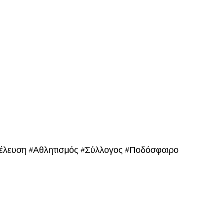
έλευση #Αθλητισμός #Σύλλογος #Ποδόσφαιρο