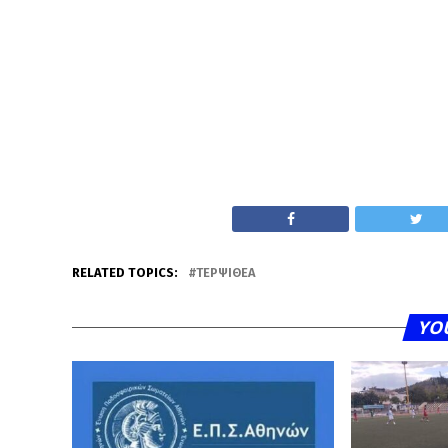
RELATED TOPICS:
ΤΕΡΨΙΘΈΑ
YO