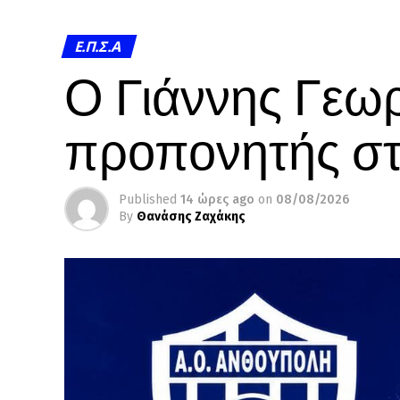
Ε.Π.Σ.Α
Ο Γιάννης Γεω
προπονητής σ
Published
14 ώρες ago
on
08/08/2026
By
Θανάσης Ζαχάκης