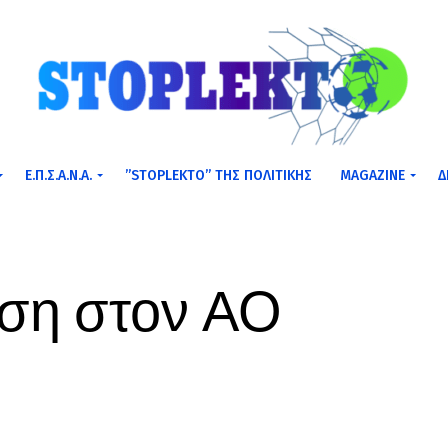
Ε.Π.Σ.Α.Ν.Α.
”STOPLEKTO” ΤΗΣ ΠΟΛΙΤΙΚΗΣ
MAGAZINE
Δ
υση στον ΑΟ