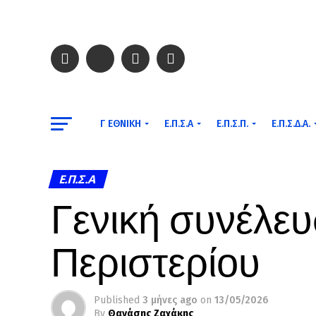
Γ ΕΘΝΙΚΉ
Ε.Π.Σ.Α
Ε.Π.Σ.Π.
Ε.Π.Σ.Δ.Α.
Ε.Π.Σ.Α
Γενική συνέλε
Περιστερίου
Published
3 μήνες ago
on
13/05/2026
By
Θανάσης Ζαχάκης