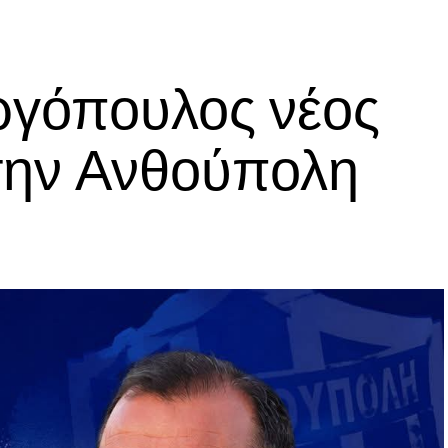
ργόπουλος νέος
την Ανθούπολη