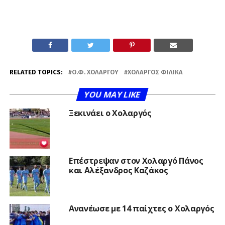
RELATED TOPICS:
Ο.Φ. ΧΟΛΑΡΓΟΎ
ΧΟΛΑΡΓΌΣ ΦΙΛΙΚΆ
YOU MAY LIKE
Ξεκινάει ο Χολαργός
Επέστρεψαν στον Χολαργό Πάνος
και Αλέξανδρος Καζάκος
Ανανέωσε με 14 παίχτες ο Χολαργός