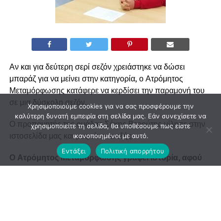
Αν και για δεύτερη σερί σεζόν χρειάστηκε να δώσει
μπαράζ για να μείνει στην κατηγορία, ο Ατρόμητος
Μεταμόρφωσης κατάφερε να κερδίσει την παραμονή του
σε μια δύσκολη σεζόν.
Χρησιμοποιούμε cookies για να σας προσφέρουμε την
καλύτερη δυνατή εμπειρία στη σελίδα μας. Εάν συνεχίσετε να
Ο προπονητής της ομάδας Σάκης Βερούτης μίλησε στην
χρησιμοποιείτε τη σελίδα, θα υποθέσουμε πως είστε
ιστοσελίδα μας και μας είπε τα εξής…
ικανοποιημένοι με αυτό.
Εντάξει
Πολιτική απορρήτου
Ο Ατρόμητος Μεταμόρφωσης γράφει ιστορία, αφού
θα αγωνιστεί στην Α’ κατηγορία για 5η σεζόν. Το
σημαντικότερο είναι ότι κερδίσαμε την παραμονή μας
αποκλειστικά με τις δικές μας δυνάμεις.
Θα κάνουμε μερικές προπονήσεις ακόμη, και στην