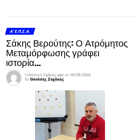
A' Ε.Π.Σ.Α.
Σάκης Βερούτης: Ο Ατρόμητος
Μεταμόρφωσης γράφει
ιστορία…
Published
3 μήνες ago
on
18/05/2026
By
Θανάσης Ζαχάκης