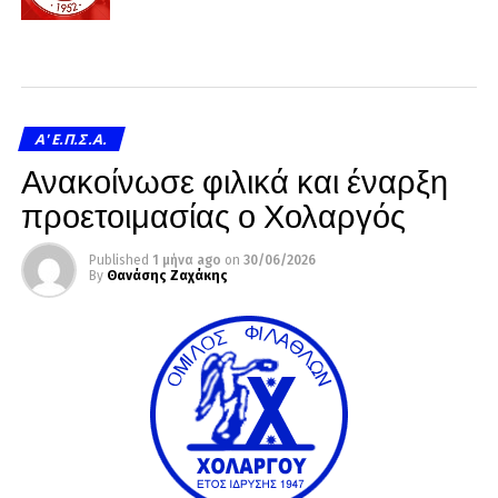
A' Ε.Π.Σ.Α.
Ανακοίνωσε φιλικά και έναρξη
προετοιμασίας ο Χολαργός
Published
1 μήνα ago
on
30/06/2026
By
Θανάσης Ζαχάκης