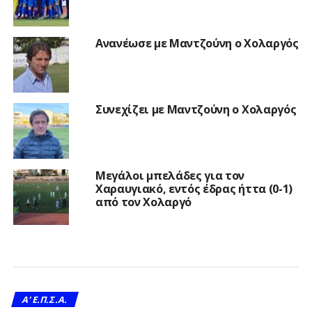
Ανανέωσε με Μαντζούνη ο Χολαργός
Συνεχίζει με Μαντζούνη ο Χολαργός
Μεγάλοι μπελάδες για τον
Χαραυγιακό, εντός έδρας ήττα (0-1)
από τον Χολαργό
A' Ε.Π.Σ.Α.