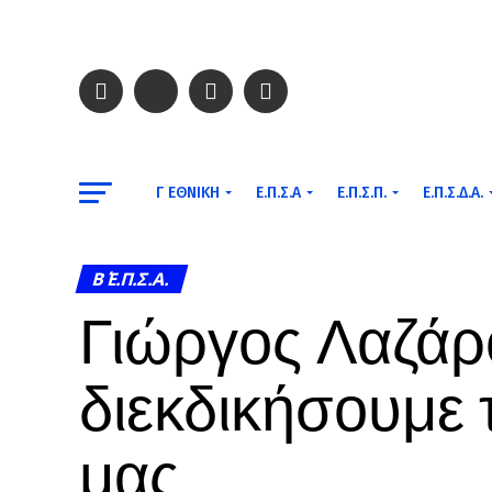
Γ ΕΘΝΙΚΉ
Ε.Π.Σ.Α
Ε.Π.Σ.Π.
Ε.Π.Σ.Δ.Α.
Β΄ Ε.Π.Σ.Α.
Γιώργος Λαζάρ
διεκδικήσουμε 
μας