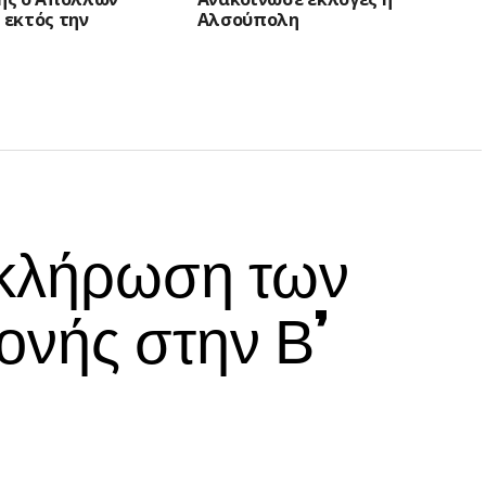
0 εκτός την
Αλσούπολη
 κλήρωση των
νής στην Β’