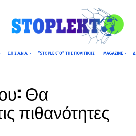
Ε.Π.Σ.Α.Ν.Α.
”STOPLEKTO” ΤΗΣ ΠΟΛΙΤΙΚΗΣ
MAGAZINE
Δ
ου: Θα
τις πιθανότητες