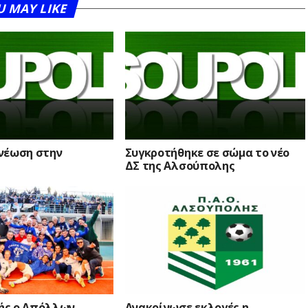
U MAY LIKE
νέωση στην
Συγκροτήθηκε σε σώμα το νέο
ΔΣ της Αλσούπολης
ής ο Απόλλων
Ανακοίνωσε εκλογές η