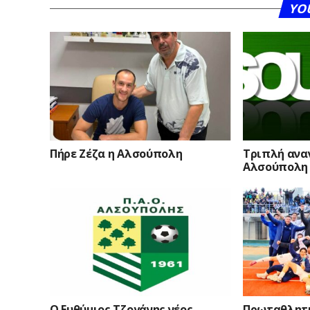
YO
Πήρε Ζέζα η Αλσούπολη
Τριπλή ανα
Αλσούπολη
Ο Ευθύμιος Τζογάνης νέος
Πρωταθλητ