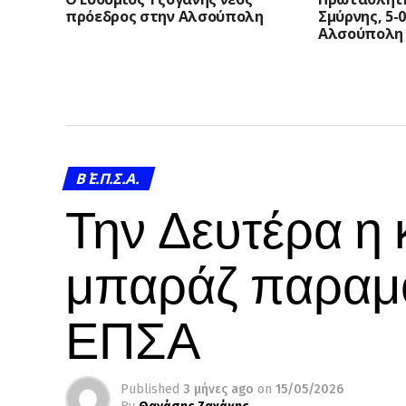
πρόεδρος στην Αλσούπολη
Σμύρνης, 5-
Αλσούπολη
Β΄ Ε.Π.Σ.Α.
Την Δευτέρα η
μπαράζ παραμο
ΕΠΣΑ
Published
3 μήνες ago
on
15/05/2026