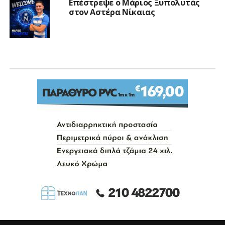
Επέστρεψε ο Μάριος Ξυπολυτάς
στον Αστέρα Νίκαιας