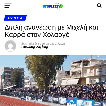
A' Ε.Π.Σ.Α.
Διπλή ανανέωση με Μιχελή και
Καρρά στον Χολαργό
Published
3 έτη ago
on
05/07/2023
By
Θανάσης Ζαχάκης