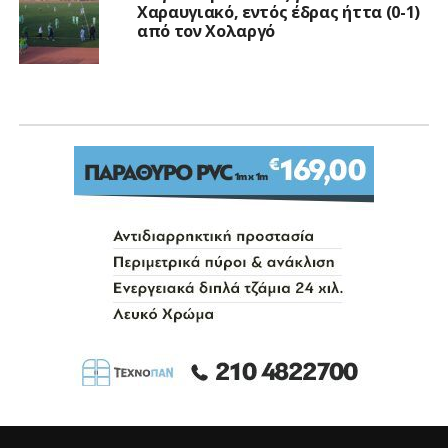
Χαραυγιακό, εντός έδρας ήττα (0-1)
από τον Χολαργό
A' Ε.Π.Σ.Α.
Ανανεώσεων συνέχεια με Φώτη
Γιαννόπουλο στην ΑΕ
Περιστερίου
Published
3 μήνες ago
on
19/05/2026
By
Θανάσης Ζαχάκης