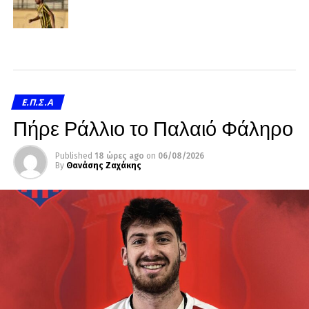
Ε.Π.Σ.Α
Πήρε Ράλλιο το Παλαιό Φάληρο
Published
18 ώρες ago
on
06/08/2026
By
Θανάσης Ζαχάκης