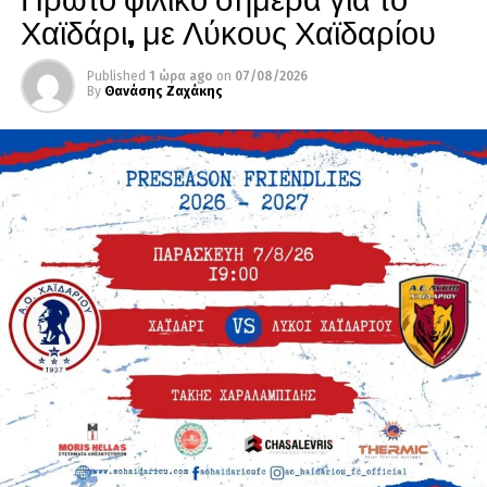
Χαϊδάρι, με Λύκους Χαϊδαρίου
Published
1 ώρα ago
on
07/08/2026
By
Θανάσης Ζαχάκης