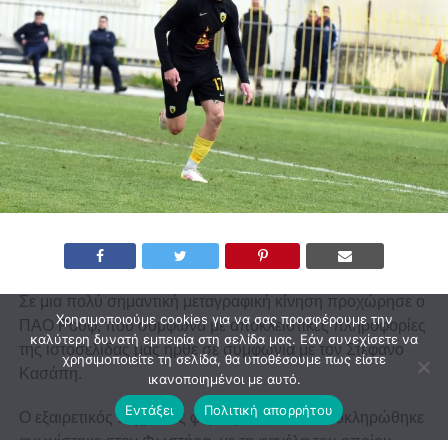
Σε μια πολύ σημαντική μεταγραφική κίνηση προχώρησε ο
Χρησιμοποιούμε cookies για να σας προσφέρουμε την
ΠΑΟ Ρουφ, που σύμφωνα με αποκλειστικές πληροφορίες
καλύτερη δυνατή εμπειρία στη σελίδα μας. Εάν συνεχίσετε να
της ιστοσελίδας μας ήρθε σε συμφωνία με τον Στέφανο
χρησιμοποιείτε τη σελίδα, θα υποθέσουμε πως είστε
Κασάπη.
ικανοποιημένοι με αυτό.
Εντάξει
Πολιτική απορρήτου
Ο εξαιρετικός 26χρονος φορ τη σεζόν που ολοκληρώθηκε
αγωνίστηκε στον Φωστήρα, με τη φανέλα του οποίου