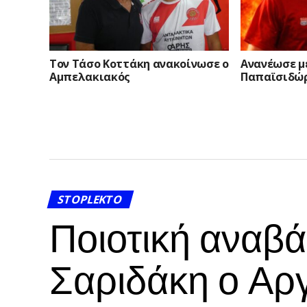
Τον Τάσο Κοττάκη ανακοίνωσε ο
Ανανέωσε μ
Αμπελακιακός
Παπαϊσιδώρ
STOPLEKTO
Ποιοτική αναβ
Σαριδάκη ο Αρ