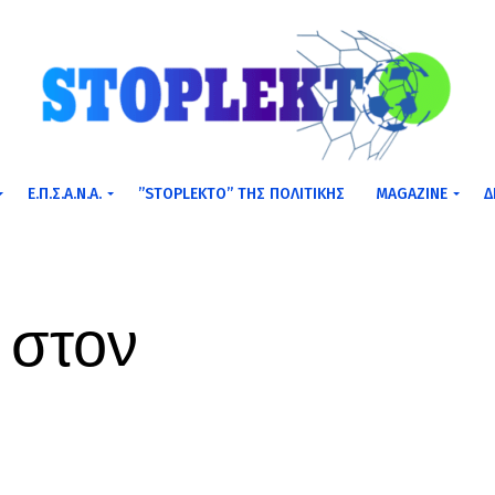
Ε.Π.Σ.Α.Ν.Α.
”STOPLEKTO” ΤΗΣ ΠΟΛΙΤΙΚΗΣ
MAGAZINE
Δ
 στον