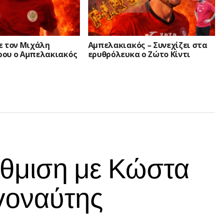
ε τον Μιχάλη
Αμπελακιακός – Συνεχίζει στα
ου ο Αμπελακιακός
ερυθρόλευκα ο Ζώτο Κίντι
άθμιση με Κώστα
γοναύτης