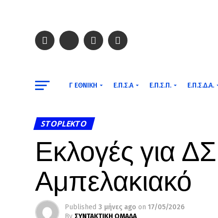
Γ ΕΘΝΙΚΉ
Ε.Π.Σ.Α
Ε.Π.Σ.Π.
Ε.Π.Σ.Δ.Α.
STOPLEKTO
Εκλογές για ΔΣ
Αμπελακιακό
Published
3 μήνες ago
on
17/05/2026
By
ΣΥΝΤΑΚΤΙΚΗ ΟΜΑΔΑ