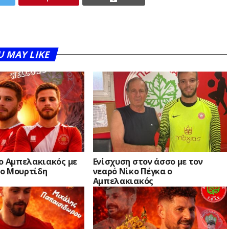
U MAY LIKE
 ο Αμπελακιακός με
Ενίσχυση στον άσσο με τον
ο Μουρτίδη
νεαρό Νίκο Πέγκα ο
Αμπελακιακός