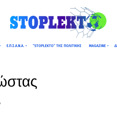
Ε.Π.Σ.Α.Ν.Α.
”STOPLEKTO” ΤΗΣ ΠΟΛΙΤΙΚΗΣ
MAGAZINE
Δ
ώστας
ς