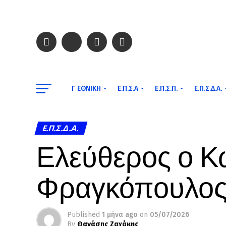
Γ ΕΘΝΙΚΉ
Ε.Π.Σ.Α
Ε.Π.Σ.Π.
Ε.Π.Σ.Δ.Α.
Ε.Π.Σ.Δ.Α.
Ελεύθερος ο Κ
Φραγκόπουλο
Published
1 μήνα ago
on
05/07/2026
By
Θανάσης Ζαχάκης