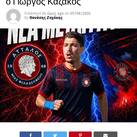
ο Γιώργος Καζάκος
Published
24 ώρες ago
on
05/08/2026
By
Θανάσης Ζαχάκης