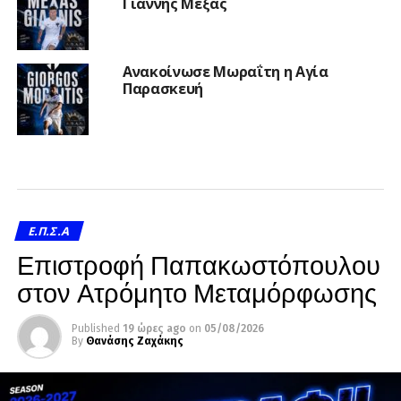
Γιάννης Μέξας
Ανακοίνωσε Μωραΐτη η Αγία
Παρασκευή
Ε.Π.Σ.Α
Επιστροφή Παπακωστόπουλου
στον Ατρόμητο Μεταμόρφωσης
Published
19 ώρες ago
on
05/08/2026
By
Θανάσης Ζαχάκης