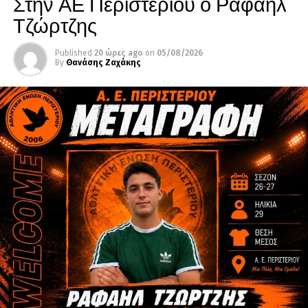
Στην ΑΕ Περιστερίου ο Ραφαήλ
Τζώρτζης
Published
20 ώρες ago
on
05/08/2026
By
Θανάσης Ζαχάκης