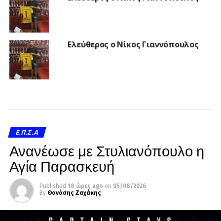
Ελεύθερος ο Νίκος Γιαννόπουλος
Ε.Π.Σ.Α
Ανανέωσε με Στυλιανόπουλο η
Αγία Παρασκευή
Published
18 ώρες ago
on
05/08/2026
By
Θανάσης Ζαχάκης