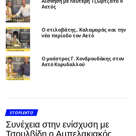
Αίσθηση με Λευτέρη Τζωρτζάτο ο
Αετός
Ο στιλοβάτης.. Καλαμαράς και την
νέα περίοδο τον Αετό
Ο μαέστρος Γ. Χονδρουδάκης στον
Αετό Κορυδαλλού
STOPLEKTO
Συνέχεια στην ενίσχυση με
Τσουλβίδη ο Αμπελακιακός