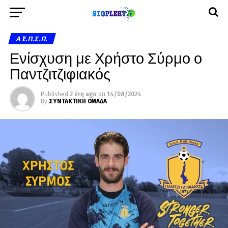
Α΄ Ε.Π.Σ.Π.
Ενίσχυση με Χρήστο Σύρμο ο
Παντζιτζιφιακός
Published
2 έτη ago
on
14/08/2024
By
ΣΥΝΤΑΚΤΙΚΗ ΟΜΑΔΑ