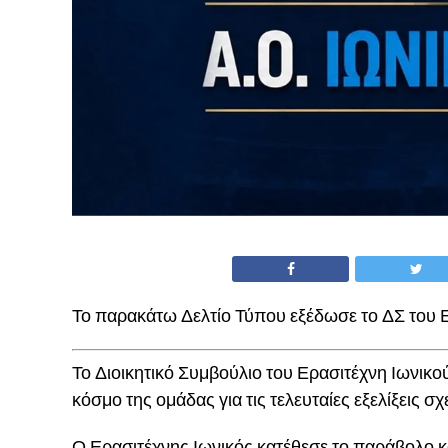
Το παρακάτω Δελτίο Τύπου εξέδωσε το ΔΣ του Ε
Το Διοικητικό Συμβούλιο του Ερασιτέχνη Ιωνικο
κόσμο της ομάδας για τις τελευταίες εξελίξεις σ
Ο Ερασιτέχνης Ιωνικός κατέθεσε το παράβολο κ