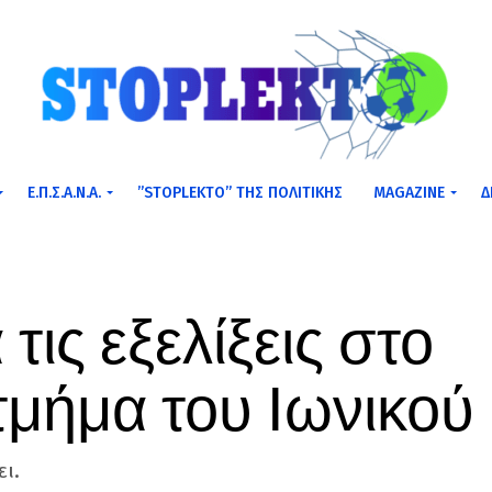
Ε.Π.Σ.Α.Ν.Α.
”STOPLEKTO” ΤΗΣ ΠΟΛΙΤΙΚΗΣ
MAGAZINE
Δ
ις εξελίξεις στο
τμήμα του Ιωνικού
ει.