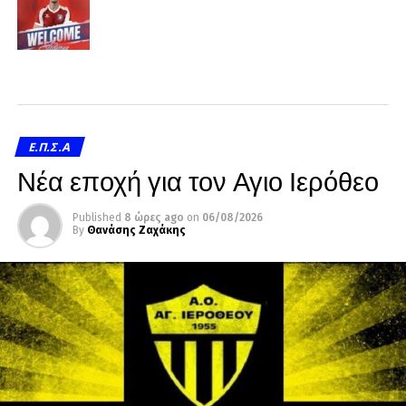
Ε.Π.Σ.Α
Νέα εποχή για τον Αγιο Ιερόθεο
Published
8 ώρες ago
on
06/08/2026
By
Θανάσης Ζαχάκης