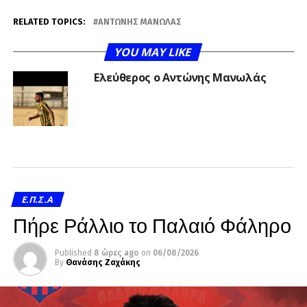
RELATED TOPICS:
ΑΝΤΏΝΗΣ ΜΑΝΩΛΆΣ
YOU MAY LIKE
Ελεύθερος ο Αντώνης Μανωλάς
Ε.Π.Σ.Α
Πήρε Ράλλιο το Παλαιό Φάληρο
Published
8 ώρες ago
on
06/08/2026
By
Θανάσης Ζαχάκης