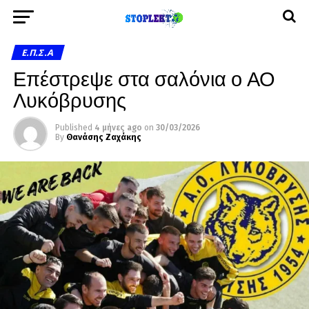
Ε.Π.Σ.Α
Επέστρεψε στα σαλόνια ο ΑΟ
Λυκόβρυσης
Published
4 μήνες ago
on
30/03/2026
By
Θανάσης Ζαχάκης