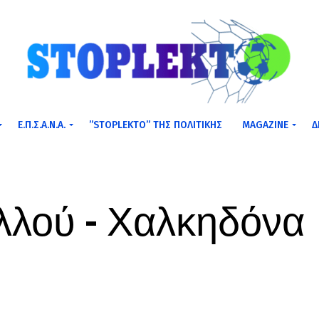
Ε.Π.Σ.Α.Ν.Α.
”STOPLEKTO” ΤΗΣ ΠΟΛΙΤΙΚΗΣ
MAGAZINE
Δ
λού – Χαλκηδόνα