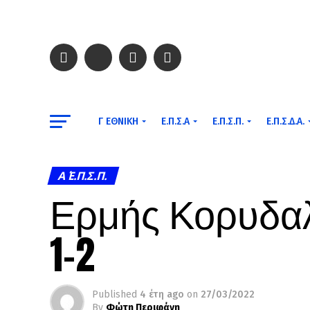
Γ ΕΘΝΙΚΉ
Ε.Π.Σ.Α
Ε.Π.Σ.Π.
Ε.Π.Σ.Δ.Α.
Α΄ Ε.Π.Σ.Π.
Ερμής Κορυδαλ
1-2
Published
4 έτη ago
on
27/03/2022
By
Φώτη Περιφάνη