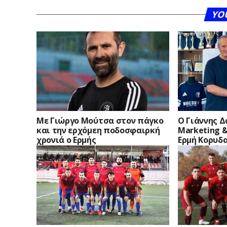
YO
Με Γιώργο Μούτσα στον πάγκο
Ο Γιάννης 
και την ερχόμεη ποδοσφαιρκή
Marketing &
χρονιά ο Ερμής
Ερμή Κορυδ