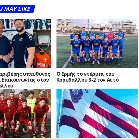
U MAY LIKE
Δαριβέρης υπεύθυνος
Ο Ερμής το ντέρμπι του
 Επικοινωνίας στον
Κορυδαλλού 3-2 τον Αετό
αλλού