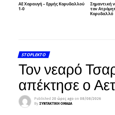
ΑΕ Χαραυγή – Ερμής Κορυδαλλού
Σημαντική ν
1-0
τον Ατρόμητ
Κορυδαλλό
STOPLEKTO
Τον νεαρό Τσα
απέκτησε ο Αε
Published
20 ώρες ago
on
08/08/2026
By
ΣΥΝΤΑΚΤΙΚΗ ΟΜΑΔΑ