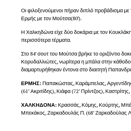
Οι φιλοξενούμενοι πήραν διπλό προβάδισμα με τ
Ερμής με τον Μούτσα(80′).
Η Χαλκηδώνα είχε δύο δοκάρια με τον Κουκλάκη, 
περισσότερα τέρματα.
Στο 84′ σουτ του Μούτσα βρήκε το οριζόντιο δοκ
Κορυδαλλιώτες, νωρίτερα η μπάλα στην κάθοδο ε
διαμαρτυρήθηκαν έντονα στο διαιτητή Παπανδρ
ΕΡΜΗΣ:
Παπακώστας, Καράμπελας, Αργεντίδης, 
(61’ Ακριτίδης), Κιάφα (72’ Πρίντζος), Καστρίτης
ΧΑΛΚΗΔΟΝΑ:
Κρασσάς, Κόμης, Κούρτης, Μπέλια
Μπεκάκος, Ζαρκαδουλάς Π. (68’ Ζαρκαδούλας Λ.