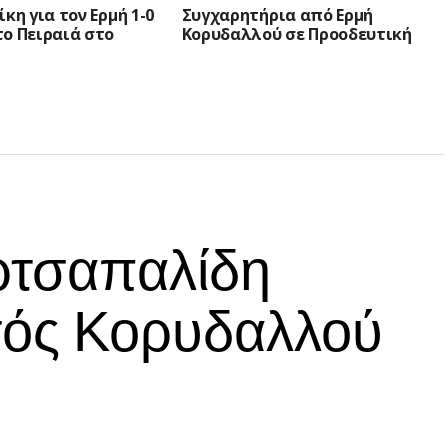
ίκη για τον Ερμή 1-0
Συγχαρητήρια από Ερμή
ο Πειραιά στο
Κορυδαλλού σε Προοδευτική
ρτσαπαλίδη
τός Κορυδαλλού